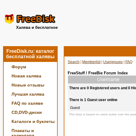
Халява и бесплатное
FreeDisk.ru: каталог
бесплатной халявы
Search
|
Memberlist
|
Usergroups
|
FAQ
Форум
FreeStuff / FreeBie Forum Index
Новая халява
Username
Новые отзывы
There are 0 Registered users and 0 Hi
Лучшая халява
There is 1 Guest user online
FAQ по халяве
Guest
CD,DVD-диски
This data is based on users active over the past
Каталоги и буклеты
Плакаты и
календари