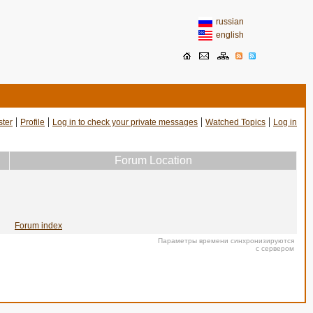
russian
english
|
|
|
|
ster
Profile
Log in to check your private messages
Watched Topics
Log in
Forum Location
Forum index
Параметры времени синхронизируются
с сервером