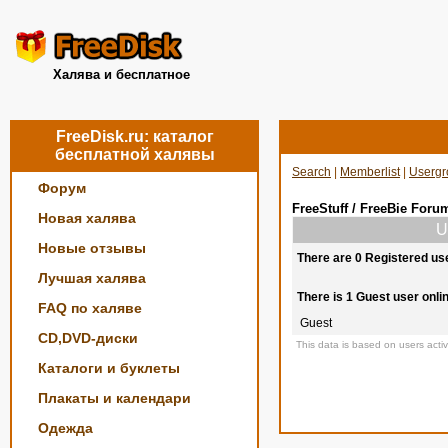
Халява и бесплатное
FreeDisk.ru: каталог
бесплатной халявы
Search
|
Memberlist
|
Usergr
Форум
FreeStuff / FreeBie Foru
Новая халява
U
Новые отзывы
There are 0 Registered us
Лучшая халява
There is 1 Guest user onli
FAQ по халяве
Guest
CD,DVD-диски
This data is based on users activ
Каталоги и буклеты
Плакаты и календари
Одежда