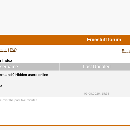
Freestuff forum
oups
|
FAQ
Regi
m Index
sername
Last Updated
ers and 0 Hidden users online
ne
09.08.2026, 15:58
e over the past five minutes