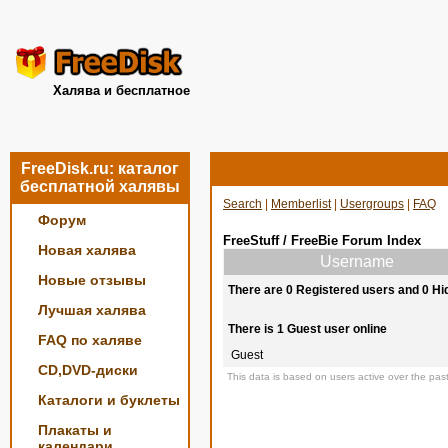
Халява и бесплатное
FreeDisk.ru: каталог
бесплатной халявы
Search
|
Memberlist
|
Usergroups
|
FAQ
Форум
FreeStuff / FreeBie Forum Index
Новая халява
Username
Новые отзывы
There are 0 Registered users and 0 Hi
Лучшая халява
There is 1 Guest user online
FAQ по халяве
Guest
CD,DVD-диски
This data is based on users active over the past
Каталоги и буклеты
Плакаты и
календари