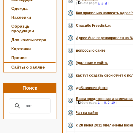
[
Goto page:
1
,
2
,
3
]
Одежда
Как правильно написать адрес?
Наклейки
Спасибо Freedisk.ru
Образцы
продукции
Адрес был перенаправлен на /4
Для компьютера
Карточки
вопросы о сайте
Прочее
Удаление с сайта.
Сайты о халяве
как тут создать свой отчет о по
Поиск
добавление фото
Ваши предложения и замечания
[
Goto page:
1
...
8
,
9
,
10
]
Чат на сайте
с 28 июня 2011 увеличены воз