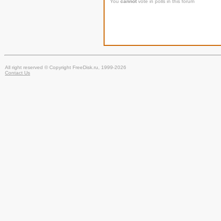
You
cannot
vote in polls in this forum
All right reserved © Copyright FreeDisk.ru, 1999-2026
Contact Us