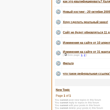
как это квалифицировать? Хал
Новый хостинг - 20 октября 200
Хочу сделать реальный заказ!
Сайт не будет обновляться 11 д
Изминения на сайте от 10 апрел
Изминения на сайте от 31 марта
[
Goto page:
1
,
2
]
Фильтр
что такое реферальная ссылка
New Topic
Page
1
of
1
You
cannot
post new topics in this forum
You
cannot
reply to topics in this forum
You
cannot
edit your posts in this forum
You
cannot
delete your posts in this forum