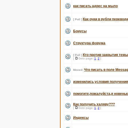
как писать адрес на мыло
Как очки в рубли перевод
[ Poll ]
Бонусы
Структура форума
Кто против закрытия темы
[ Poll ]
[
Goto page:
1
,
2
]
Что писать в поле Messag
Moved:
изменились условия получени
помогите,пожалуйста,я новеньк
Как получить халяву???
[
Goto page:
1
,
2
]
Индексы