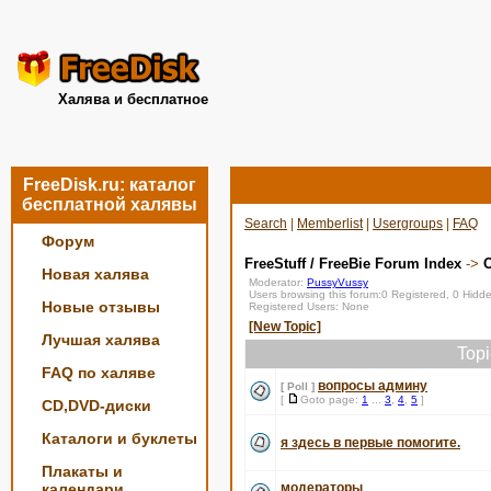
Халява и бесплатное
FreeDisk.ru: каталог
бесплатной халявы
Search
|
Memberlist
|
Usergroups
|
FAQ
Форум
FreeStuff / FreeBie Forum Index
->
О
Новая халява
Moderator:
PussyVussy
Users browsing this forum:0 Registered, 0 Hid
Новые отзывы
Registered Users: None
[New Topic]
Лучшая халява
Top
FAQ по халяве
вопросы админу
[ Poll ]
[
Goto page:
1
...
3
,
4
,
5
]
CD,DVD-диски
Каталоги и буклеты
я здесь в первые помогите.
Плакаты и
календари
модераторы