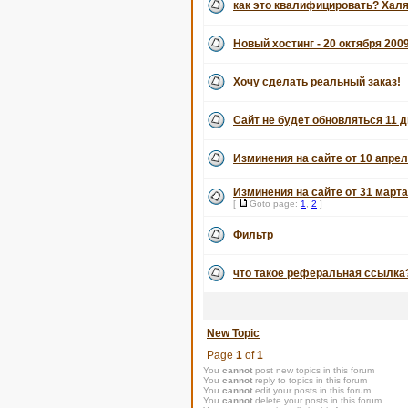
как это квалифицировать? Хал
Новый хостинг - 20 октября 200
Хочу сделать реальный заказ!
Сайт не будет обновляться 11 д
Изминения на сайте от 10 апрел
Изминения на сайте от 31 марта
[
Goto page:
1
,
2
]
Фильтр
что такое реферальная ссылка
New Topic
Page
1
of
1
You
cannot
post new topics in this forum
You
cannot
reply to topics in this forum
You
cannot
edit your posts in this forum
You
cannot
delete your posts in this forum