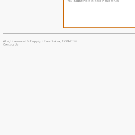
You
cannot
vote in polls in this forum
All right reserved © Copyright FreeDisk.ru, 1999-2026
Contact Us