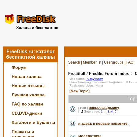
Халява и бесплатное
FreeDisk.ru: каталог
бесплатной халявы
Search
|
Memberlist
|
Usergroups
|
FAQ
Форум
FreeStuff / FreeBie Forum Index
->
О
Новая халява
Moderator:
PussyVussy
Users browsing this forum:0 Registered, 0 Hid
Новые отзывы
Registered Users: None
[New Topic]
Лучшая халява
Top
FAQ по халяве
вопросы админу
[ Poll ]
[
Goto page:
1
...
3
,
4
,
5
]
CD,DVD-диски
Каталоги и буклеты
я здесь в первые помогите.
Плакаты и
календари
модераторы