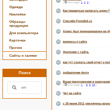
[
Goto page:
1
,
2
,
3
]
Одежда
Как правильно написать адрес?
Наклейки
Спасибо Freedisk.ru
Образцы
продукции
Адрес был перенаправлен на /4
Для компьютера
Карточки
вопросы о сайте
Прочее
Удаление с сайта.
Сайты о халяве
как тут создать свой отчет о по
Поиск
добавление фото
Ваши предложения и замечания
[
Goto page:
1
...
8
,
9
,
10
]
Чат на сайте
с 28 июня 2011 увеличены воз