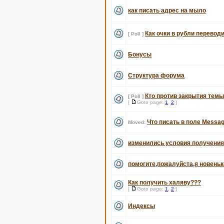
как писать адрес на мыло
Как очки в рубли перевод
[ Poll ]
Бонусы
Структура форума
Кто против закрытия темы
[ Poll ]
[
Goto page:
1
,
2
]
Что писать в поле Messag
Moved:
изменились условия получени
помогите,пожалуйста,я новеньк
Как получить халяву???
[
Goto page:
1
,
2
]
Индексы