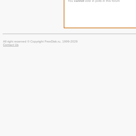
You
cannot
vote in polls in this forum
All right reserved © Copyright FreeDisk.ru, 1999-2026
Contact Us