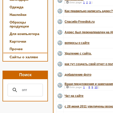
[
Goto page:
1
,
2
,
3
]
Одежда
Как правильно написать адрес?
Наклейки
Спасибо Freedisk.ru
Образцы
продукции
Адрес был перенаправлен на /4
Для компьютера
Карточки
вопросы о сайте
Прочее
Удаление с сайта.
Сайты о халяве
как тут создать свой отчет о по
Поиск
добавление фото
Ваши предложения и замечания
[
Goto page:
1
...
8
,
9
,
10
]
Чат на сайте
с 28 июня 2011 увеличены воз