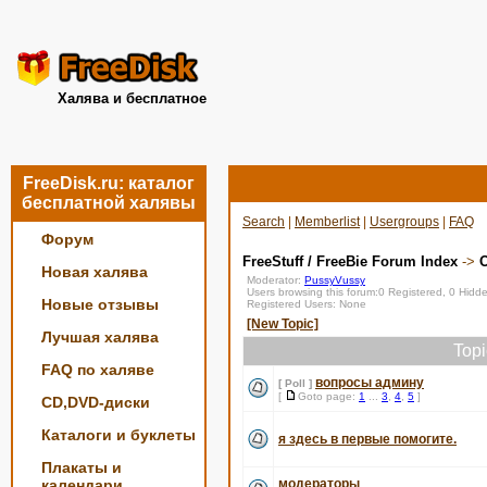
Халява и бесплатное
FreeDisk.ru: каталог
бесплатной халявы
Search
|
Memberlist
|
Usergroups
|
FAQ
Форум
FreeStuff / FreeBie Forum Index
->
О
Новая халява
Moderator:
PussyVussy
Users browsing this forum:0 Registered, 0 Hid
Новые отзывы
Registered Users: None
[New Topic]
Лучшая халява
Top
FAQ по халяве
вопросы админу
[ Poll ]
[
Goto page:
1
...
3
,
4
,
5
]
CD,DVD-диски
Каталоги и буклеты
я здесь в первые помогите.
Плакаты и
календари
модераторы