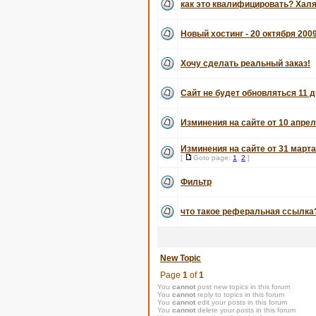
как это квалифицировать? Хал
Новый хостинг - 20 октября 200
Хочу сделать реальный заказ!
Сайт не будет обновляться 11 д
Изминения на сайте от 10 апрел
Изминения на сайте от 31 марта
[
Goto page:
1
,
2
]
Фильтр
что такое реферальная ссылка
New Topic
Page
1
of
1
You
cannot
post new topics in this forum
You
cannot
reply to topics in this forum
You
cannot
edit your posts in this forum
You
cannot
delete your posts in this forum