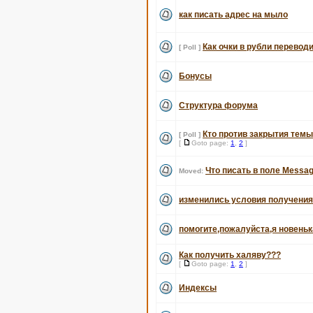
как писать адрес на мыло
Как очки в рубли перевод
[ Poll ]
Бонусы
Структура форума
Кто против закрытия темы
[ Poll ]
[
Goto page:
1
,
2
]
Что писать в поле Messag
Moved:
изменились условия получени
помогите,пожалуйста,я новеньк
Как получить халяву???
[
Goto page:
1
,
2
]
Индексы