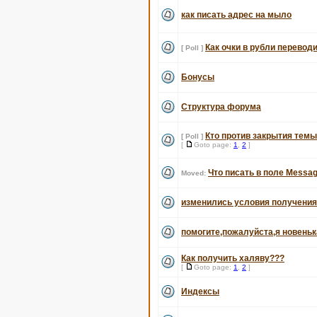
как писать адрес на мыло
Как очки в рубли перевод
[ Poll ]
Бонусы
Структура форума
Кто против закрытия темы
[ Poll ]
[
Goto page:
1
,
2
]
Что писать в поле Messag
Moved:
изменились условия получени
помогите,пожалуйста,я новеньк
Как получить халяву???
[
Goto page:
1
,
2
]
Индексы