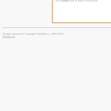
You
cannot
vote in polls in this forum
All right reserved © Copyright FreeDisk.ru, 1999-2026
Contact Us