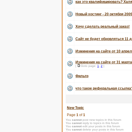
как это квалифицировать? Хал
Новый хостинг - 20 октября 200
Хочу сделать реальный заказ!
Сайт не будет обновляться 11 д
Изминения на сайте от 10 апрел
Изминения на сайте от 31 марта
[
Goto page:
1
,
2
]
Фильтр
что такое реферальная ссылка
New Topic
Page
1
of
1
You
cannot
post new topics in this forum
You
cannot
reply to topics in this forum
You
cannot
edit your posts in this forum
You
cannot
delete your posts in this forum