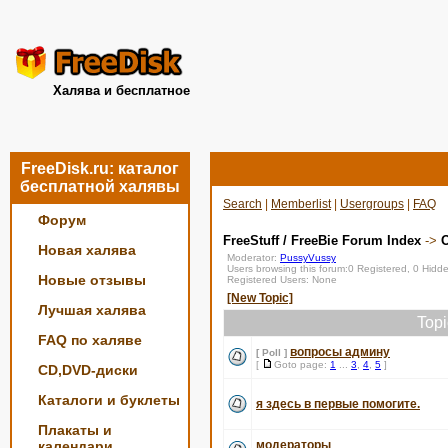
Халява и бесплатное
FreeDisk.ru: каталог
бесплатной халявы
Search
|
Memberlist
|
Usergroups
|
FAQ
Форум
FreeStuff / FreeBie Forum Index
->
О
Новая халява
Moderator:
PussyVussy
Users browsing this forum:0 Registered, 0 Hid
Новые отзывы
Registered Users: None
[New Topic]
Лучшая халява
Top
FAQ по халяве
вопросы админу
[ Poll ]
[
Goto page:
1
...
3
,
4
,
5
]
CD,DVD-диски
Каталоги и буклеты
я здесь в первые помогите.
Плакаты и
календари
модераторы