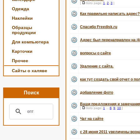
[
Goto page:
1
,
2
,
3
]
Одежда
Как правильно написать адрес?
Наклейки
Спасибо Freedisk.ru
Образцы
продукции
Адрес был перенаправлен на /4
Для компьютера
Карточки
вопросы о сайте
Прочее
Удаление с сайта.
Сайты о халяве
как тут создать свой отчет о по
Поиск
добавление фото
Ваши предложения и замечания
[
Goto page:
1
...
8
,
9
,
10
]
Чат на сайте
с 28 июня 2011 увеличены воз