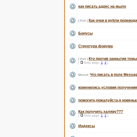
как писать адрес на мыло
Как очки в рубли перевод
[ Poll ]
Бонусы
Структура форума
Кто против закрытия темы
[ Poll ]
[
Goto page:
1
,
2
]
Что писать в поле Messag
Moved:
изменились условия получени
помогите,пожалуйста,я новеньк
Как получить халяву???
[
Goto page:
1
,
2
]
Индексы