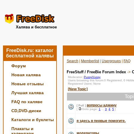
Халява и бесплатное
FreeDisk.ru: каталог
бесплатной халявы
Search
|
Memberlist
|
Usergroups
|
FAQ
Форум
FreeStuff / FreeBie Forum Index
->
О
Новая халява
Moderator:
PussyVussy
Users browsing this forum:0 Registered, 0 Hid
Новые отзывы
Registered Users: None
[New Topic]
Лучшая халява
Top
FAQ по халяве
вопросы админу
[ Poll ]
[
Goto page:
1
...
3
,
4
,
5
]
CD,DVD-диски
Каталоги и буклеты
я здесь в первые помогите.
Плакаты и
календари
модераторы