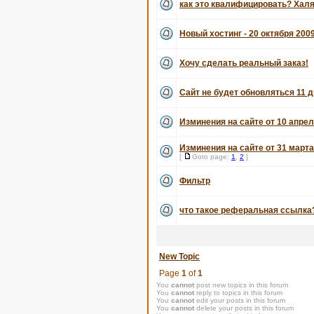
как это квалифицировать? Хал
Новый хостинг - 20 октября 200
Хочу сделать реальный заказ!
Сайт не будет обновляться 11 д
Изминения на сайте от 10 апрел
Изминения на сайте от 31 марта
[
Goto page:
1
,
2
]
Фильтр
что такое реферальная ссылка
New Topic
Page
1
of
1
You
cannot
post new topics in this forum
You
cannot
reply to topics in this forum
You
cannot
edit your posts in this forum
You
cannot
delete your posts in this forum