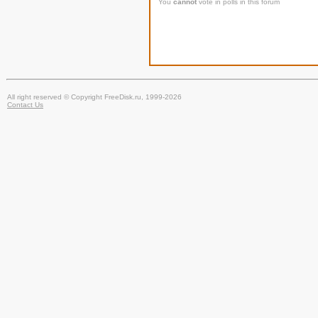
You
cannot
vote in polls in this forum
All right reserved © Copyright FreeDisk.ru, 1999-2026
Contact Us