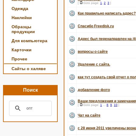
[
Goto page:
1
,
2
,
3
]
Одежда
Как правильно написать адрес?
Наклейки
Спасибо Freedisk.ru
Образцы
продукции
Адрес был перенаправлен на /4
Для компьютера
Карточки
вопросы о сайте
Прочее
Удаление с сайта.
Сайты о халяве
как тут создать свой отчет о по
Поиск
добавление фото
Ваши предложения и замечания
[
Goto page:
1
...
8
,
9
,
10
]
Чат на сайте
с 28 июня 2011 увеличены воз