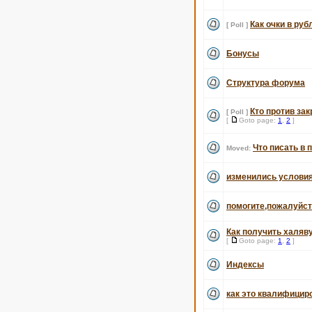
Как очки в ру
[ Poll ]
Бонусы
Структура форума
Кто против за
[ Poll ]
[
Goto page:
1
,
2
]
Что писать в 
Moved:
изменились услови
помогите,пожалуйст
Как получить халяв
[
Goto page:
1
,
2
]
Индексы
как это квалифицир