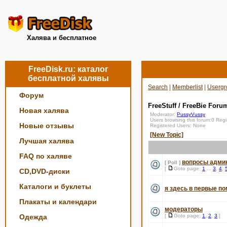
Халява и бесплатное
FreeDisk.ru: каталог
бесплатной халявы
Search
|
Memberlist
|
Usergr
Форум
FreeStuff / FreeBie Foru
Новая халява
Moderator:
PussyVussy
Users browsing this forum:0 Reg
Новые отзывы
Registered Users: None
[New Topic]
Лучшая халява
FAQ по халяве
вопросы адми
[ Poll ]
[
Goto page:
1
...
3
,
4
,
CD,DVD-диски
Каталоги и буклеты
я здесь в первые по
Плакаты и календари
модераторы
Одежда
[
Goto page:
1
,
2
,
3
]