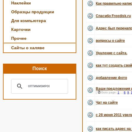
Наклейки
Как правильно напи
Образцы продукции
Спасибо Freedisk.ru
Для компьютера
Адрес был перенапр
Карточки
Прочее
вопросы о сайте
Сайты о халяве
Удаление с сайта.
как тут создать свой
Поиск
добавление фото
Ваши предложения и
[
Goto page:
1
...
8
,
9
,
Чат на сайте
с 28 июня 2011 уве
как писать адрес н