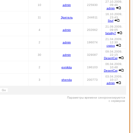
27.10.2009,
10
admin
225930
09:46
admin
16.10.2009,
11
Зритель
244611
23:43
Stuf
21.09.2009,
4
admin
202662
09:05
fatality7
21.04.2009,
2
admin
196074
12:30
cratos
09.04.2009,
30
admin
329087
22:15
DesertCat
06.04.2009,
2
evnikita
196103
10:48
DesertCat
03.04.2009,
3
shenda
200773
10:17
admin
Параметры времени синхронизируются
с сервером