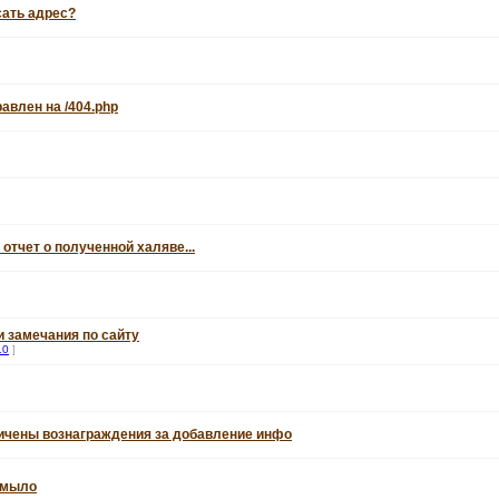
сать адрес?
авлен на /404.php
 отчет о полученной халяве...
 замечания по сайту
10
]
личены вознаграждения за добавление инфо
а мыло