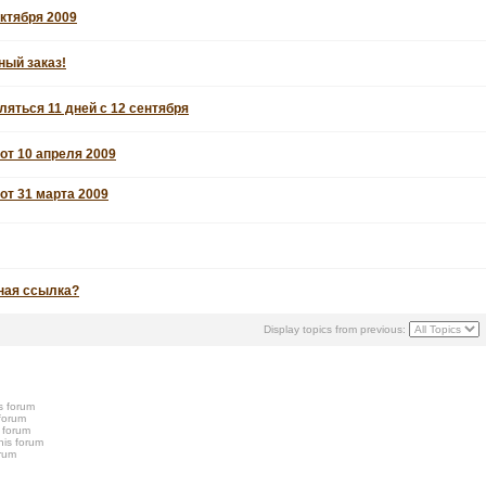
октября 2009
ный заказ!
ляться 11 дней с 12 сентября
от 10 апреля 2009
от 31 марта 2009
ная ссылка?
Display topics from previous:
s forum
 forum
s forum
his forum
orum