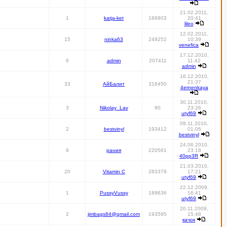
21.02.2011,
1
katja-ket
189903
20:41
lileo
12.02.2011,
15
ninka63
249252
10:39
venefica
17.12.2010,
6
admin
207411
11:42
admin
16.12.2010,
21:37
33
АйБалит
316450
4ernenkaya
30.11.2010,
3
Nikolay_Lav
90
23:26
utyf69
09.11.2010,
2
bestvinyl
193412
01:06
bestvinyl
24.06.2010,
9
рания
220561
23:18
40pp3R
21.03.2010,
20
Vitamin C
283379
17:21
utyf69
22.12.2009,
1
PussyVussy
189636
16:41
utyf69
20.11.2009,
2
jimbags84@gmail.com
193595
15:48
качок