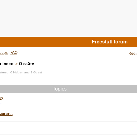
Freestuff forum
oups
|
FAQ
Regi
m Index
->
О сайте
istered, 0 Hidden and 1 Guest
Topics
ну
5
]
могите.