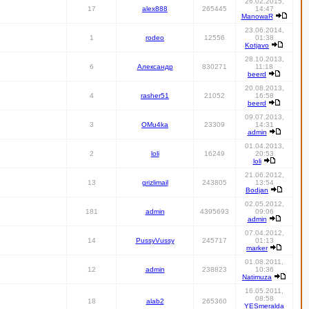
26.02.2015,
17
alex888
265445
14:47
ManowaR
23.06.2014,
1
rodeo
12556
01:38
Kotjavo
28.10.2013,
6
Александр
830271
11:18
beerd
20.08.2013,
4
rasher51
21052
16:58
beerd
09.07.2013,
3
OMu4ka
23309
14:31
admin
01.04.2013,
2
loli
16249
20:53
loli
21.06.2012,
13
grizlimail
243805
13:54
Bodjan
02.05.2012,
181
admin
4395693
09:06
admin
07.04.2012,
14
PussyVussy
245717
01:13
marker
01.08.2011,
12
admin
238823
10:36
Natimuza
16.05.2011,
08:58
18
alab2
265360
YESmeralda