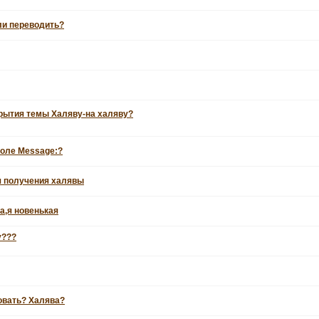
бли переводить?
крытия темы Халяву-на халяву?
поле Message:?
я получения халявы
а,я новенькая
у???
овать? Халява?