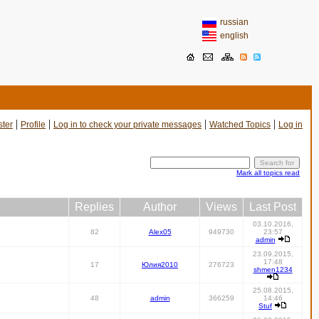
russian
english
|
|
|
|
ster
Profile
Log in to check your private messages
Watched Topics
Log in
Mark all topics read
Replies
Author
Views
Last Post
03.10.2016,
82
Alex05
949730
23:57
admin
23.09.2015,
17:48
17
Юлия2010
276723
shmen1234
25.08.2015,
48
admin
366259
14:46
Stuf