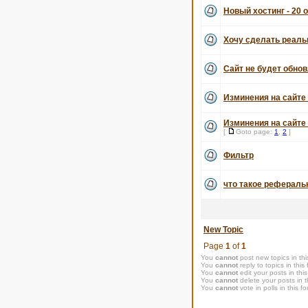
Новый хостинг - 20 
Хочу сделать реаль
Сайт не будет обнов
Изминения на сайте 
Изминения на сайте 
[
Goto page:
1
,
2
]
Фильтр
что такое рефераль
New Topic
Page
1
of
1
You
cannot
post new topics in thi
You
cannot
reply to topics in this
You
cannot
edit your posts in thi
You
cannot
delete your posts in t
You
cannot
vote in polls in this f