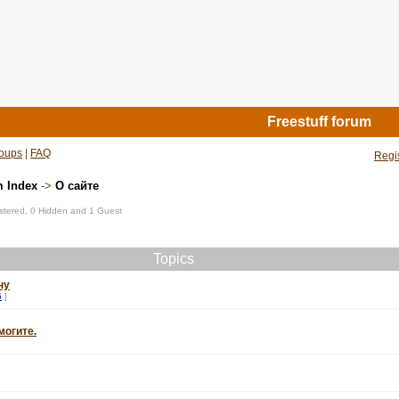
Freestuff forum
oups
|
FAQ
Regi
m Index
->
О сайте
istered, 0 Hidden and 1 Guest
Topics
ну
5
]
могите.