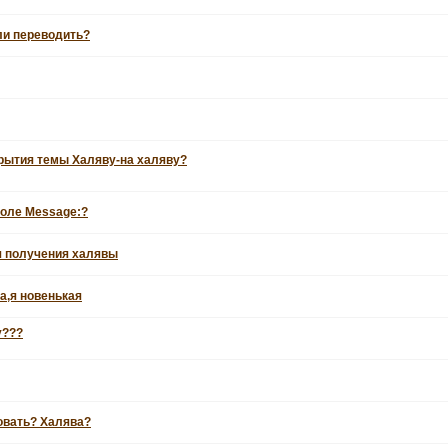
бли переводить?
крытия темы Халяву-на халяву?
поле Message:?
я получения халявы
а,я новенькая
у???
овать? Халява?