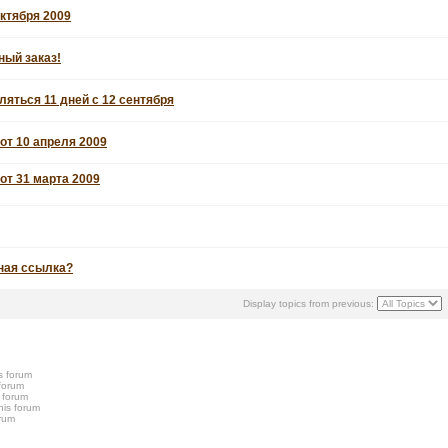
октября 2009
ный заказ!
ляться 11 дней с 12 сентября
от 10 апреля 2009
от 31 марта 2009
ная ссылка?
Display topics from previous:
s forum
 forum
s forum
his forum
orum