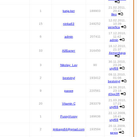
21.02.2011,
1
katja-ket
189903
20:41
lileo
12.02.2011,
15
ninka63
249252
10:39
venefica
17.12.2010,
6
admin
207411
11:42
admin
16.12.2010,
21:37
33
АйБалит
316450
4ernenkaya
30.11.2010,
3
Nikolay_Lav
90
23:26
utyf69
09.11.2010,
2
bestvinyl
193412
01:06
bestvinyl
24.06.2010,
9
рания
220561
23:18
40pp3R
21.03.2010,
20
Vitamin C
283379
17:21
utyf69
22.12.2009,
1
PussyVussy
189636
16:41
utyf69
20.11.2009,
2
jimbags84@gmail.com
193594
15:48
качок