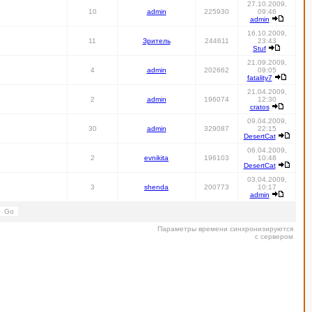
27.10.2009,
10
admin
225930
09:46
admin
16.10.2009,
11
Зритель
244611
23:43
Stuf
21.09.2009,
4
admin
202662
09:05
fatality7
21.04.2009,
2
admin
196074
12:30
cratos
09.04.2009,
30
admin
329087
22:15
DesertCat
06.04.2009,
2
evnikita
196103
10:48
DesertCat
03.04.2009,
3
shenda
200773
10:17
admin
Параметры времени синхронизируются
с сервером