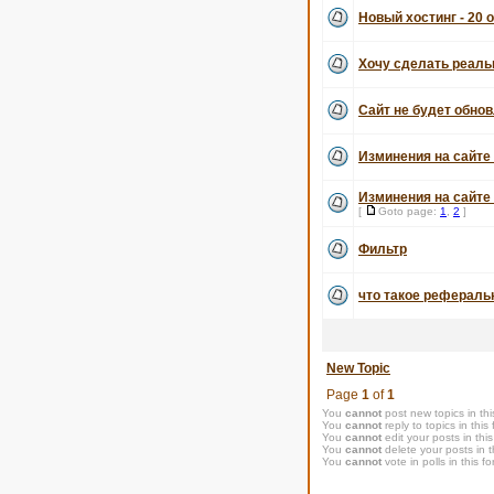
Новый хостинг - 20 
Хочу сделать реаль
Сайт не будет обнов
Изминения на сайте 
Изминения на сайте 
[
Goto page:
1
,
2
]
Фильтр
что такое рефераль
New Topic
Page
1
of
1
You
cannot
post new topics in thi
You
cannot
reply to topics in this
You
cannot
edit your posts in thi
You
cannot
delete your posts in t
You
cannot
vote in polls in this f