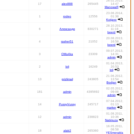
26.02.2015,
17
alex888
265445
14:47
ManowaR
23.06.2014,
1
rodeo
12556
01:38
Kotjavo
28.10.2013,
6
Александр
830271
11:18
beerd
20.08.2013,
4
rasher51
21052
16:58
beerd
09.07.2013,
3
OMu4ka
23309
14:31
admin
01.04.2013,
2
loli
16249
20:53
loli
21.06.2012,
13
grizlimail
243805
13:54
Bodjan
02.05.2012,
181
admin
4395692
09:06
admin
07.04.2012,
14
PussyVussy
245717
01:13
marker
01.08.2011,
12
admin
238823
10:36
Natimuza
16.05.2011,
08:58
18
alab2
265360
YESmeralda