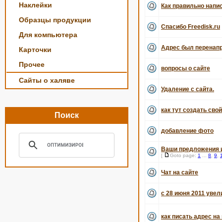
Наклейки
Как правильно напи
Образцы продукции
Спасибо Freedisk.ru
Для компьютера
Адрес был перенапр
Карточки
Прочее
вопросы о сайте
Сайты о халяве
Удаление с сайта.
как тут создать свой
Поиск
добавление фото
Ваши предложения и
[
Goto page:
1
...
8
,
9
,
Чат на сайте
с 28 июня 2011 уве
как писать адрес н