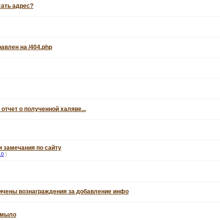
сать адрес?
авлен на /404.php
 отчет о полученной халяве...
 замечания по сайту
10
]
личены вознаграждения за добавление инфо
а мыло