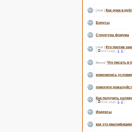
Как очки в ру
[ Poll ]
Бонусы
Структура форума
Кто против за
[ Poll ]
[
Goto page:
1
,
2
]
Что писать в 
Moved:
изменились услови
помогите,пожалуйст
Как получить халяв
[
Goto page:
1
,
2
]
Индексы
как это квалифицир