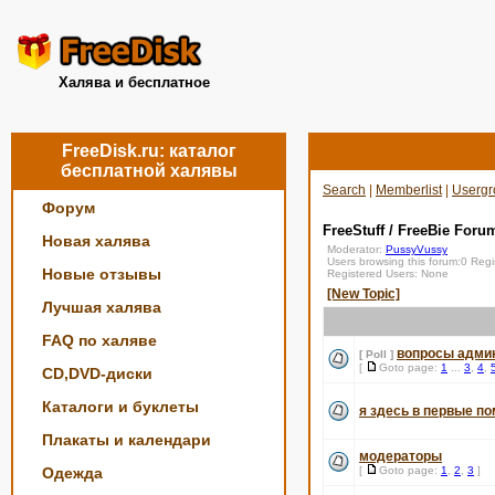
Халява и бесплатное
FreeDisk.ru: каталог
бесплатной халявы
Search
|
Memberlist
|
Usergr
Форум
FreeStuff / FreeBie Foru
Новая халява
Moderator:
PussyVussy
Users browsing this forum:0 Reg
Новые отзывы
Registered Users: None
[New Topic]
Лучшая халява
FAQ по халяве
вопросы адми
[ Poll ]
[
Goto page:
1
...
3
,
4
,
CD,DVD-диски
Каталоги и буклеты
я здесь в первые по
Плакаты и календари
модераторы
Одежда
[
Goto page:
1
,
2
,
3
]