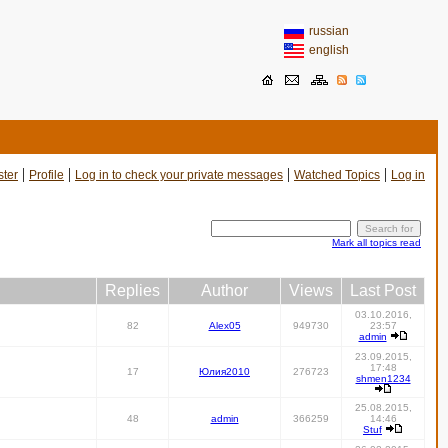
russian
english
|
|
|
|
ster
Profile
Log in to check your private messages
Watched Topics
Log in
Mark all topics read
Replies
Author
Views
Last Post
03.10.2016,
82
Alex05
949730
23:57
admin
23.09.2015,
17:48
17
Юлия2010
276723
shmen1234
25.08.2015,
48
admin
366259
14:46
Stuf