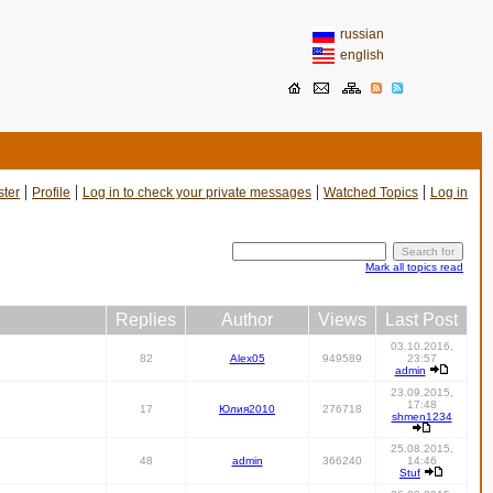
russian
english
|
|
|
|
ster
Profile
Log in to check your private messages
Watched Topics
Log in
Mark all topics read
Replies
Author
Views
Last Post
03.10.2016,
82
Alex05
949589
23:57
admin
23.09.2015,
17:48
17
Юлия2010
276718
shmen1234
25.08.2015,
48
admin
366240
14:46
Stuf