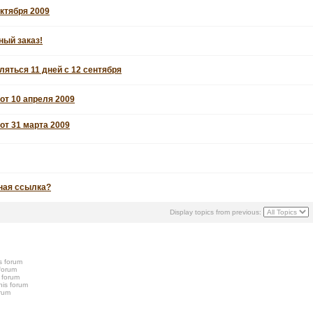
октября 2009
ный заказ!
ляться 11 дней с 12 сентября
от 10 апреля 2009
от 31 марта 2009
ная ссылка?
Display topics from previous:
s forum
 forum
s forum
his forum
orum