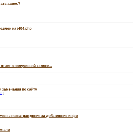
сать адрес?
авлен на /404.php
 отчет о полученной халяве...
 замечания по сайту
10
]
личены вознаграждения за добавление инфо
а мыло