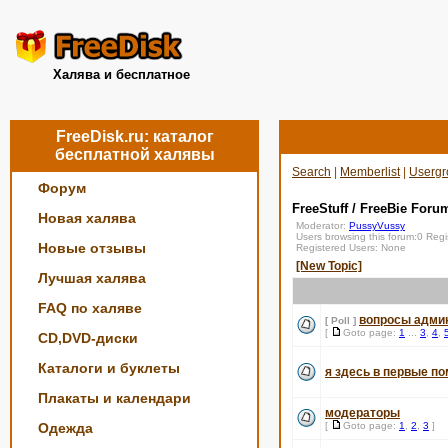
Халява и бесплатное
FreeDisk.ru: каталог
бесплатной халявы
Search
|
Memberlist
|
Usergr
Форум
FreeStuff / FreeBie Foru
Новая халява
Moderator:
PussyVussy
Users browsing this forum:0 Reg
Новые отзывы
Registered Users: None
[New Topic]
Лучшая халява
FAQ по халяве
вопросы адми
[ Poll ]
[
Goto page:
1
...
3
,
4
,
CD,DVD-диски
Каталоги и буклеты
я здесь в первые по
Плакаты и календари
модераторы
Одежда
[
Goto page:
1
,
2
,
3
]