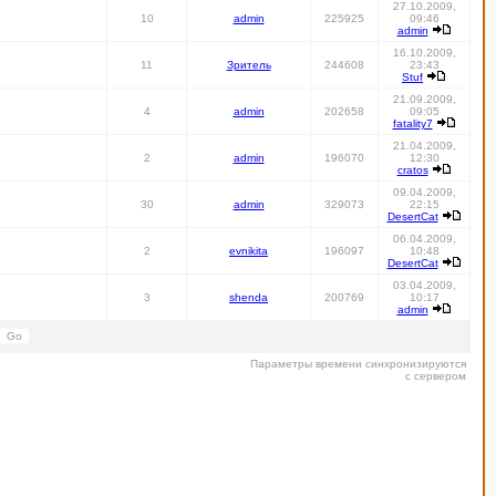
27.10.2009,
10
admin
225925
09:46
admin
16.10.2009,
11
Зритель
244608
23:43
Stuf
21.09.2009,
4
admin
202658
09:05
fatality7
21.04.2009,
2
admin
196070
12:30
cratos
09.04.2009,
30
admin
329073
22:15
DesertCat
06.04.2009,
2
evnikita
196097
10:48
DesertCat
03.04.2009,
3
shenda
200769
10:17
admin
Параметры времени синхронизируются
с сервером