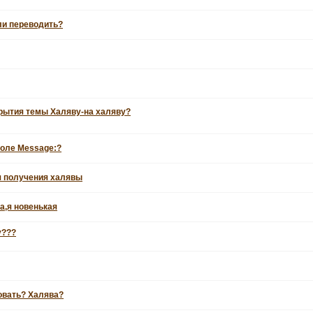
бли переводить?
крытия темы Халяву-на халяву?
поле Message:?
я получения халявы
а,я новенькая
у???
овать? Халява?