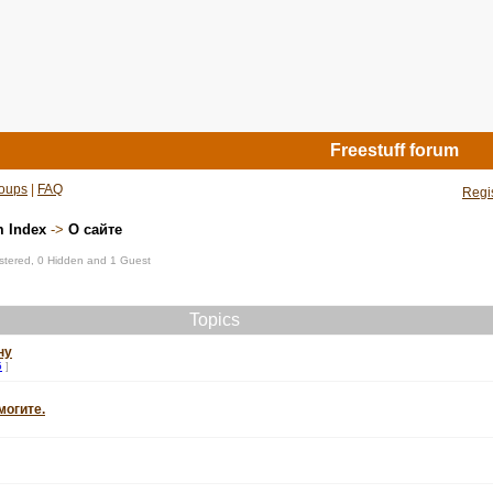
Freestuff forum
oups
|
FAQ
Regi
m Index
->
О сайте
istered, 0 Hidden and 1 Guest
Topics
ну
5
]
могите.