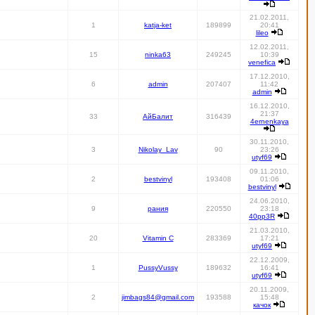
21.02.2011,
1
katja-ket
189899
20:41
lileo
12.02.2011,
15
ninka63
249245
10:39
venefica
17.12.2010,
6
admin
207407
11:42
admin
16.12.2010,
21:37
33
АйБалит
316439
4ernenkaya
30.11.2010,
3
Nikolay_Lav
90
23:26
utyf69
09.11.2010,
2
bestvinyl
193408
01:06
bestvinyl
24.06.2010,
9
рания
220550
23:18
40pp3R
21.03.2010,
20
Vitamin C
283369
17:21
utyf69
22.12.2009,
1
PussyVussy
189632
16:41
utyf69
20.11.2009,
2
jimbags84@gmail.com
193588
15:48
качок