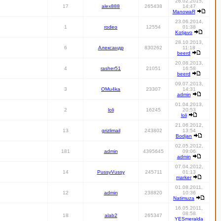
26.02.2015,
17
alex888
265438
14:47
ManowaR
23.06.2014,
1
rodeo
12554
01:38
Kotjavo
28.10.2013,
6
Александр
830262
11:18
beerd
20.08.2013,
4
rasher51
21051
16:58
beerd
09.07.2013,
3
OMu4ka
23307
14:31
admin
01.04.2013,
2
loli
16245
20:53
loli
21.06.2012,
13
grizlimail
243802
13:54
Bodjan
02.05.2012,
181
admin
4395645
09:06
admin
07.04.2012,
14
PussyVussy
245711
01:13
marker
01.08.2011,
12
admin
238820
10:36
Natimuza
16.05.2011,
08:58
18
alab2
265347
YESmeralda