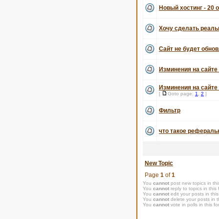
Новый хостинг - 20 
Хочу сделать реаль
Сайт не будет обнов
Изминения на сайте 
Изминения на сайте 
[
Goto page:
1
,
2
]
Фильтр
что такое рефераль
New Topic
Page
1
of
1
You
cannot
post new topics in thi
You
cannot
reply to topics in this
You
cannot
edit your posts in thi
You
cannot
delete your posts in t
You
cannot
vote in polls in this f