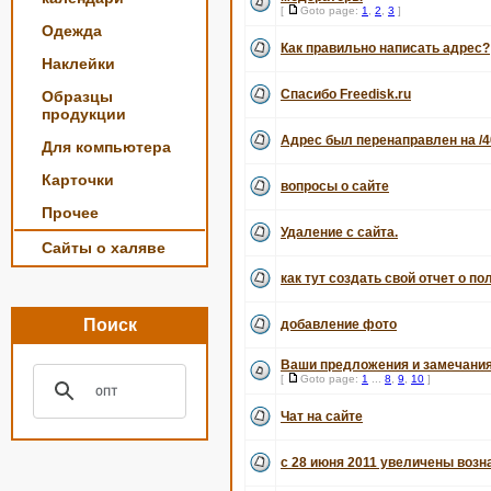
[
Goto page:
1
,
2
,
3
]
Одежда
Как правильно написать адрес?
Наклейки
Спасибо Freedisk.ru
Образцы
продукции
Адрес был перенаправлен на /4
Для компьютера
Карточки
вопросы о сайте
Прочее
Удаление с сайта.
Сайты о халяве
как тут создать свой отчет о по
Поиск
добавление фото
Ваши предложения и замечания
[
Goto page:
1
...
8
,
9
,
10
]
Чат на сайте
с 28 июня 2011 увеличены воз