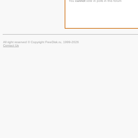
You
cannot
vote in polls in this forum
All right reserved © Copyright FreeDisk.ru, 1999-2026
Contact Us