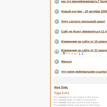
как это квалифицировать? Хал
Новый хостинг - 20 октября 200
Хочу сделать реальный заказ!
Сайт не будет обновляться 11 д
Изминения на сайте от 10 апрел
Изминения на сайте от 31 марта
[
Goto page:
1
,
2
]
Фильтр
что такое реферальная ссылка
New Topic
Page
1
of
1
You
cannot
post new topics in this forum
You
cannot
reply to topics in this forum
You
cannot
edit your posts in this forum
You
cannot
delete your posts in this forum