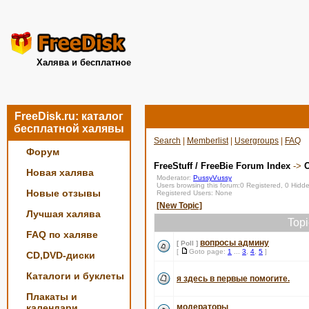
Халява и бесплатное
FreeDisk.ru: каталог
бесплатной халявы
Search
|
Memberlist
|
Usergroups
|
FAQ
Форум
FreeStuff / FreeBie Forum Index
->
О
Новая халява
Moderator:
PussyVussy
Users browsing this forum:0 Registered, 0 Hid
Новые отзывы
Registered Users: None
[New Topic]
Лучшая халява
Top
FAQ по халяве
вопросы админу
[ Poll ]
[
Goto page:
1
...
3
,
4
,
5
]
CD,DVD-диски
Каталоги и буклеты
я здесь в первые помогите.
Плакаты и
календари
модераторы