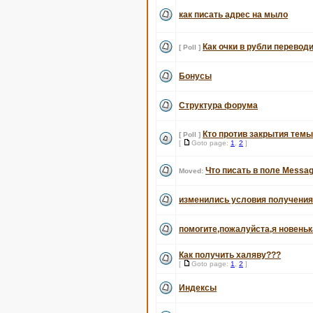
как писать адрес на мыло
Как очки в рубли перевод
[ Poll ]
Бонусы
Структура форума
Кто против закрытия темы
[ Poll ]
[
Goto page:
1
,
2
]
Что писать в поле Messag
Moved:
изменились условия получени
помогите,пожалуйста,я новеньк
Как получить халяву???
[
Goto page:
1
,
2
]
Индексы