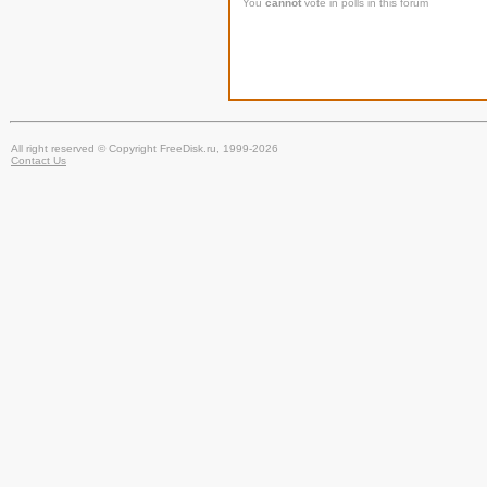
You
cannot
vote in polls in this forum
All right reserved © Copyright FreeDisk.ru, 1999-2026
Contact Us