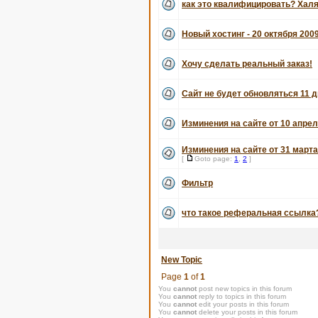
как это квалифицировать? Хал
Новый хостинг - 20 октября 200
Хочу сделать реальный заказ!
Сайт не будет обновляться 11 д
Изминения на сайте от 10 апрел
Изминения на сайте от 31 марта
[
Goto page:
1
,
2
]
Фильтр
что такое реферальная ссылка
New Topic
Page
1
of
1
You
cannot
post new topics in this forum
You
cannot
reply to topics in this forum
You
cannot
edit your posts in this forum
You
cannot
delete your posts in this forum