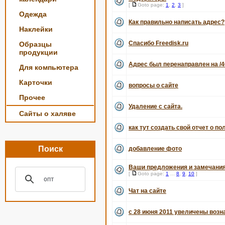
[
Goto page:
1
,
2
,
3
]
Одежда
Как правильно написать адрес?
Наклейки
Спасибо Freedisk.ru
Образцы
продукции
Адрес был перенаправлен на /4
Для компьютера
Карточки
вопросы о сайте
Прочее
Удаление с сайта.
Сайты о халяве
как тут создать свой отчет о по
Поиск
добавление фото
Ваши предложения и замечания
[
Goto page:
1
...
8
,
9
,
10
]
Чат на сайте
с 28 июня 2011 увеличены воз