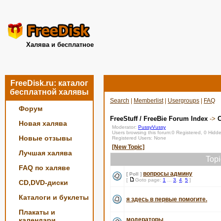
Халява и бесплатное
FreeDisk.ru: каталог
бесплатной халявы
Search
|
Memberlist
|
Usergroups
|
FAQ
Форум
FreeStuff / FreeBie Forum Index
->
О
Новая халява
Moderator:
PussyVussy
Users browsing this forum:0 Registered, 0 Hid
Новые отзывы
Registered Users: None
[New Topic]
Лучшая халява
Top
FAQ по халяве
вопросы админу
[ Poll ]
[
Goto page:
1
...
3
,
4
,
5
]
CD,DVD-диски
Каталоги и буклеты
я здесь в первые помогите.
Плакаты и
календари
модераторы