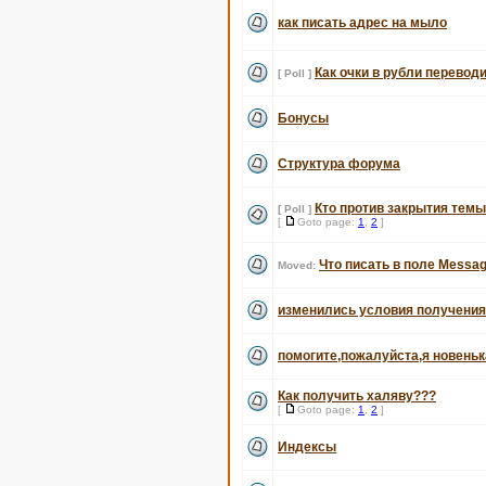
как писать адрес на мыло
Как очки в рубли перевод
[ Poll ]
Бонусы
Структура форума
Кто против закрытия темы
[ Poll ]
[
Goto page:
1
,
2
]
Что писать в поле Messag
Moved:
изменились условия получени
помогите,пожалуйста,я новеньк
Как получить халяву???
[
Goto page:
1
,
2
]
Индексы