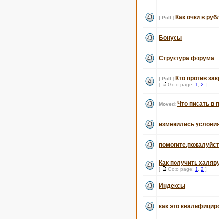
Как очки в ру
[ Poll ]
Бонусы
Структура форума
Кто против за
[ Poll ]
[
Goto page:
1
,
2
]
Что писать в 
Moved:
изменились услови
помогите,пожалуйст
Как получить халяв
[
Goto page:
1
,
2
]
Индексы
как это квалифицир