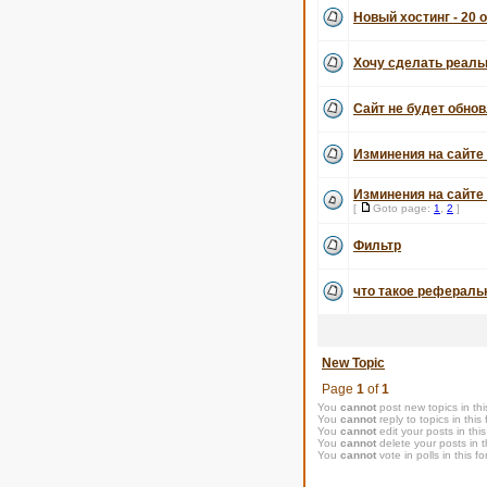
Новый хостинг - 20 
Хочу сделать реаль
Сайт не будет обнов
Изминения на сайте 
Изминения на сайте 
[
Goto page:
1
,
2
]
Фильтр
что такое рефераль
New Topic
Page
1
of
1
You
cannot
post new topics in thi
You
cannot
reply to topics in this
You
cannot
edit your posts in thi
You
cannot
delete your posts in t
You
cannot
vote in polls in this f