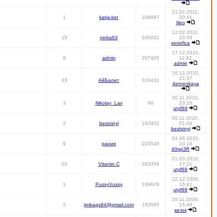
21.02.2011,
1
katja-ket
189897
20:41
lileo
12.02.2011,
15
ninka63
249241
10:39
venefica
17.12.2010,
6
admin
207405
11:42
admin
16.12.2010,
21:37
33
АйБалит
316431
4ernenkaya
30.11.2010,
3
Nikolay_Lav
90
23:26
utyf69
09.11.2010,
2
bestvinyl
193402
01:06
bestvinyl
24.06.2010,
9
рания
220548
23:18
40pp3R
21.03.2010,
20
Vitamin C
283359
17:21
utyf69
22.12.2009,
1
PussyVussy
189629
16:41
utyf69
20.11.2009,
2
jimbags84@gmail.com
193585
15:48
качок