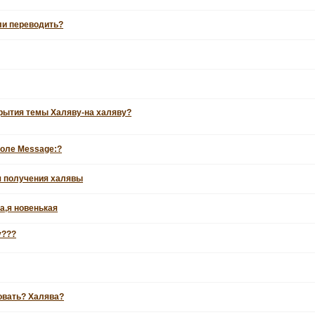
бли переводить?
крытия темы Халяву-на халяву?
поле Message:?
я получения халявы
а,я новенькая
у???
овать? Халява?