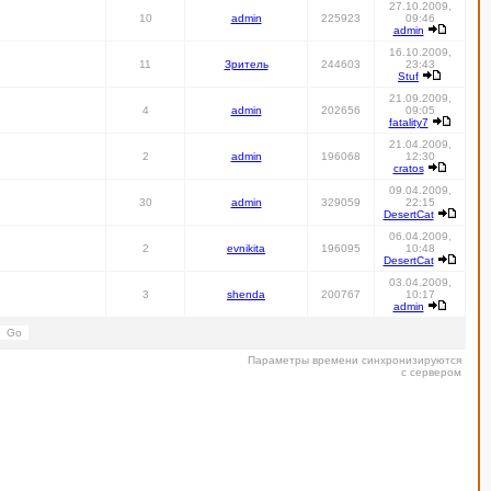
27.10.2009,
10
admin
225923
09:46
admin
16.10.2009,
11
Зритель
244603
23:43
Stuf
21.09.2009,
4
admin
202656
09:05
fatality7
21.04.2009,
2
admin
196068
12:30
cratos
09.04.2009,
30
admin
329059
22:15
DesertCat
06.04.2009,
2
evnikita
196095
10:48
DesertCat
03.04.2009,
3
shenda
200767
10:17
admin
Параметры времени синхронизируются
с сервером