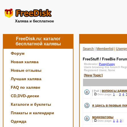
Халява и бесплатное
FreeDisk.ru: каталог
бесплатной халявы
Search
|
Memberlist
|
Usergr
Форум
FreeStuff / FreeBie Foru
Новая халява
Moderator:
PussyVussy
Users browsing this forum:0 Reg
Новые отзывы
Registered Users: None
[New Topic]
Лучшая халява
FAQ по халяве
вопросы адми
[ Poll ]
[
Goto page:
1
...
3
,
4
,
CD,DVD-диски
Каталоги и буклеты
я здесь в первые по
Плакаты и календари
модераторы
Одежда
[
Goto page:
1
,
2
,
3
]