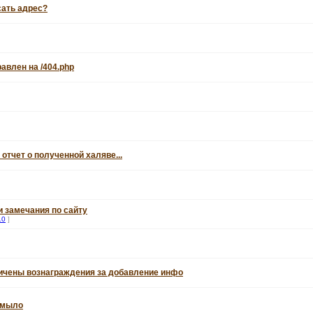
сать адрес?
авлен на /404.php
 отчет о полученной халяве...
 замечания по сайту
10
]
личены вознаграждения за добавление инфо
а мыло