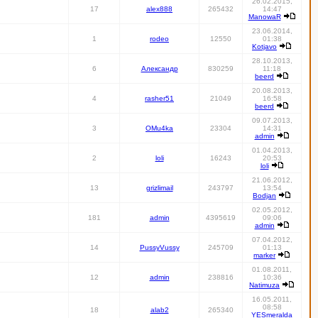
26.02.2015,
17
alex888
265432
14:47
ManowaR
23.06.2014,
1
rodeo
12550
01:38
Kotjavo
28.10.2013,
6
Александр
830259
11:18
beerd
20.08.2013,
4
rasher51
21049
16:58
beerd
09.07.2013,
3
OMu4ka
23304
14:31
admin
01.04.2013,
2
loli
16243
20:53
loli
21.06.2012,
13
grizlimail
243797
13:54
Bodjan
02.05.2012,
181
admin
4395619
09:06
admin
07.04.2012,
14
PussyVussy
245709
01:13
marker
01.08.2011,
12
admin
238816
10:36
Natimuza
16.05.2011,
08:58
18
alab2
265340
YESmeralda