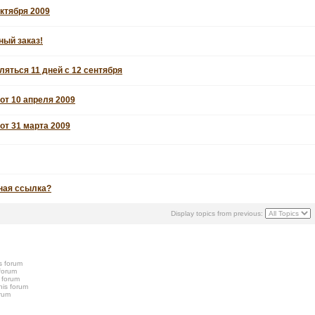
октября 2009
ный заказ!
ляться 11 дней с 12 сентября
от 10 апреля 2009
от 31 марта 2009
ная ссылка?
Display topics from previous:
s forum
 forum
s forum
his forum
orum