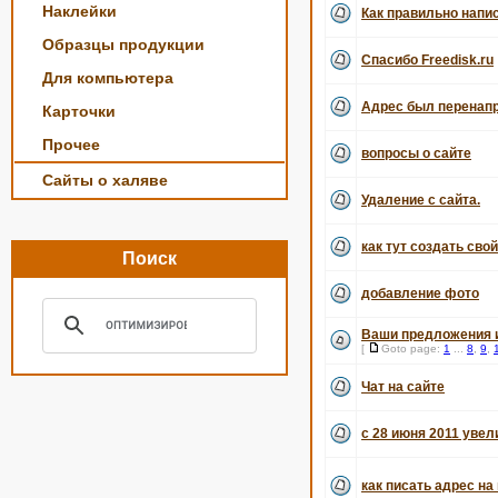
Наклейки
Как правильно напи
Образцы продукции
Спасибо Freedisk.ru
Для компьютера
Адрес был перенапр
Карточки
Прочее
вопросы о сайте
Сайты о халяве
Удаление с сайта.
как тут создать свой
Поиск
добавление фото
Ваши предложения и
[
Goto page:
1
...
8
,
9
,
Чат на сайте
с 28 июня 2011 уве
как писать адрес н