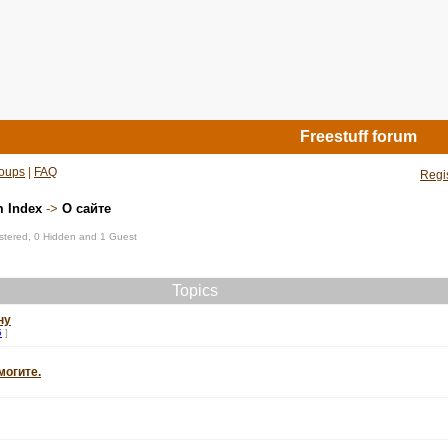
Freestuff forum
oups
|
FAQ
Regi
m Index
->
О сайте
istered, 0 Hidden and 1 Guest
Topics
ну
5
]
могите.