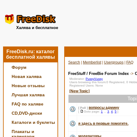
Халява и бесплатное
FreeDisk.ru: каталог
бесплатной халявы
Search
|
Memberlist
|
Usergroups
|
FAQ
Форум
FreeStuff / FreeBie Forum Index
->
О
Новая халява
Moderator:
PussyVussy
Users browsing this forum:0 Registered, 0 Hid
Новые отзывы
Registered Users: None
[New Topic]
Лучшая халява
Top
FAQ по халяве
вопросы админу
[ Poll ]
[
Goto page:
1
...
3
,
4
,
5
]
CD,DVD-диски
Каталоги и буклеты
я здесь в первые помогите.
Плакаты и
календари
модераторы