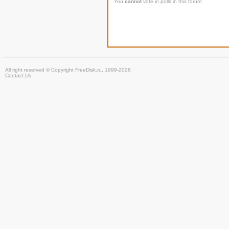
You
cannot
vote in polls in this forum
All right reserved © Copyright FreeDisk.ru, 1999-2026
Contact Us