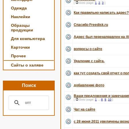
[
Goto page:
1
,
2
,
3
]
Одежда
Как правильно написать адрес?
Наклейки
Спасибо Freedisk.ru
Образцы
продукции
Адрес был перенаправлен на /4
Для компьютера
Карточки
вопросы о сайте
Прочее
Удаление с сайта.
Сайты о халяве
как тут создать свой отчет о по
Поиск
добавление фото
Ваши предложения и замечания
[
Goto page:
1
...
8
,
9
,
10
]
Чат на сайте
с 28 июня 2011 увеличены воз