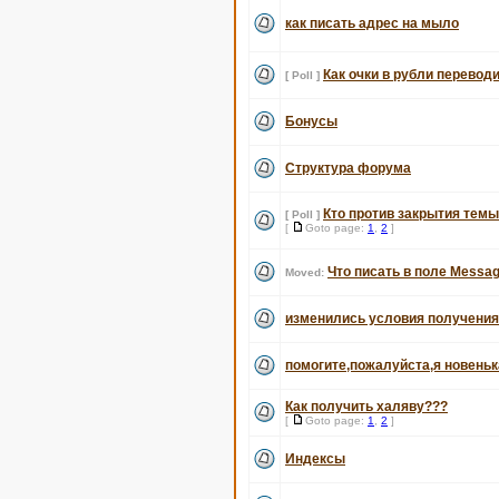
как писать адрес на мыло
Как очки в рубли перевод
[ Poll ]
Бонусы
Структура форума
Кто против закрытия темы
[ Poll ]
[
Goto page:
1
,
2
]
Что писать в поле Messag
Moved:
изменились условия получени
помогите,пожалуйста,я новеньк
Как получить халяву???
[
Goto page:
1
,
2
]
Индексы