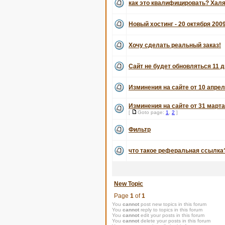
как это квалифицировать? Хал
Новый хостинг - 20 октября 200
Хочу сделать реальный заказ!
Сайт не будет обновляться 11 д
Изминения на сайте от 10 апрел
Изминения на сайте от 31 марта
[
Goto page:
1
,
2
]
Фильтр
что такое реферальная ссылка
New Topic
Page
1
of
1
You
cannot
post new topics in this forum
You
cannot
reply to topics in this forum
You
cannot
edit your posts in this forum
You
cannot
delete your posts in this forum