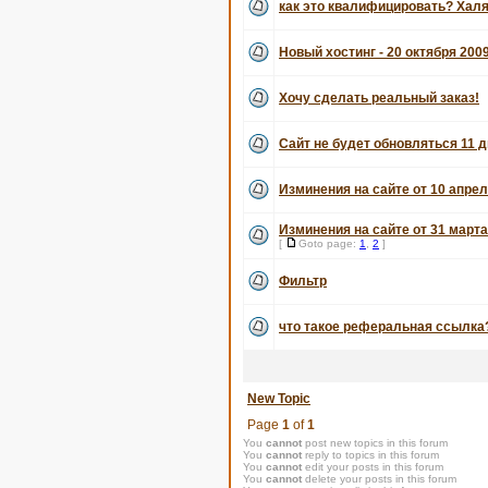
как это квалифицировать? Хал
Новый хостинг - 20 октября 200
Хочу сделать реальный заказ!
Сайт не будет обновляться 11 д
Изминения на сайте от 10 апрел
Изминения на сайте от 31 марта
[
Goto page:
1
,
2
]
Фильтр
что такое реферальная ссылка
New Topic
Page
1
of
1
You
cannot
post new topics in this forum
You
cannot
reply to topics in this forum
You
cannot
edit your posts in this forum
You
cannot
delete your posts in this forum