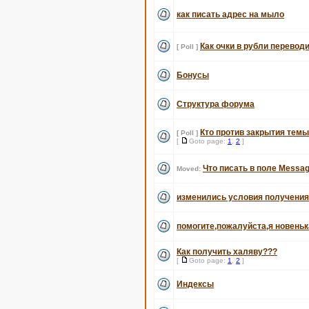
как писать адрес на мыло
Как очки в рубли перевод
[ Poll ]
Бонусы
Структура форума
Кто против закрытия темы
[ Poll ]
[
Goto page:
1
,
2
]
Что писать в поле Messag
Moved:
изменились условия получени
помогите,пожалуйста,я новеньк
Как получить халяву???
[
Goto page:
1
,
2
]
Индексы