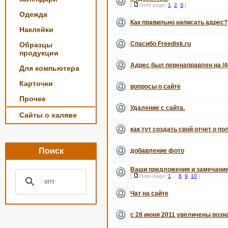
[
Goto page:
1
,
2
,
3
]
Одежда
Как правильно написать адрес?
Наклейки
Спасибо Freedisk.ru
Образцы
продукции
Адрес был перенаправлен на /4
Для компьютера
Карточки
вопросы о сайте
Прочее
Удаление с сайта.
Сайты о халяве
как тут создать свой отчет о по
Поиск
добавление фото
Ваши предложения и замечания
[
Goto page:
1
...
8
,
9
,
10
]
Чат на сайте
с 28 июня 2011 увеличены воз