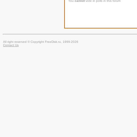
You
cannot
vote in polls in this forum
All right reserved © Copyright FreeDisk.ru, 1999-2026
Contact Us