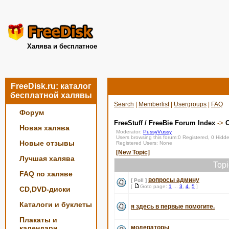
Халява и бесплатное
FreeDisk.ru: каталог
бесплатной халявы
Search
|
Memberlist
|
Usergroups
|
FAQ
Форум
FreeStuff / FreeBie Forum Index
->
О
Новая халява
Moderator:
PussyVussy
Users browsing this forum:0 Registered, 0 Hid
Новые отзывы
Registered Users: None
[New Topic]
Лучшая халява
Top
FAQ по халяве
вопросы админу
[ Poll ]
[
Goto page:
1
...
3
,
4
,
5
]
CD,DVD-диски
Каталоги и буклеты
я здесь в первые помогите.
Плакаты и
календари
модераторы