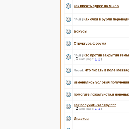
как писать адрес на мыло
Как очки в рубли перевод
[ Poll ]
Бонусы
Структура форума
Кто против закрытия темы
[ Poll ]
[
Goto page:
1
,
2
]
Что писать в поле Messag
Moved:
изменились условия получени
помогите,пожалуйста,я новеньк
Как получить халяву???
[
Goto page:
1
,
2
]
Индексы