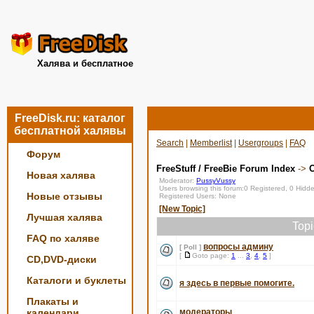
Халява и бесплатное
FreeDisk.ru: каталог
бесплатной халявы
Search
|
Memberlist
|
Usergroups
|
FAQ
Форум
FreeStuff / FreeBie Forum Index
->
О
Новая халява
Moderator:
PussyVussy
Users browsing this forum:0 Registered, 0 Hid
Новые отзывы
Registered Users: None
[New Topic]
Лучшая халява
Top
FAQ по халяве
вопросы админу
[ Poll ]
[
Goto page:
1
...
3
,
4
,
5
]
CD,DVD-диски
Каталоги и буклеты
я здесь в первые помогите.
Плакаты и
календари
модераторы