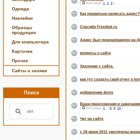
[
Goto page:
1
,
2
,
3
]
Одежда
Как правильно написать адрес?
Наклейки
Спасибо Freedisk.ru
Образцы
продукции
Адрес был перенаправлен на /4
Для компьютера
Карточки
вопросы о сайте
Прочее
Удаление с сайта.
Сайты о халяве
как тут создать свой отчет о по
Поиск
добавление фото
Ваши предложения и замечания
[
Goto page:
1
...
8
,
9
,
10
]
Чат на сайте
с 28 июня 2011 увеличены воз