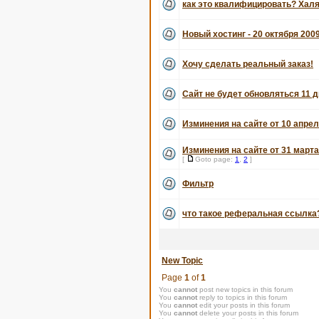
как это квалифицировать? Хал
Новый хостинг - 20 октября 200
Хочу сделать реальный заказ!
Сайт не будет обновляться 11 д
Изминения на сайте от 10 апрел
Изминения на сайте от 31 марта
[
Goto page:
1
,
2
]
Фильтр
что такое реферальная ссылка
New Topic
Page
1
of
1
You
cannot
post new topics in this forum
You
cannot
reply to topics in this forum
You
cannot
edit your posts in this forum
You
cannot
delete your posts in this forum