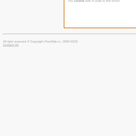
You
cannot
vote in polls in this forum
All right reserved © Copyright FreeDisk.ru, 1999-2026
Contact Us