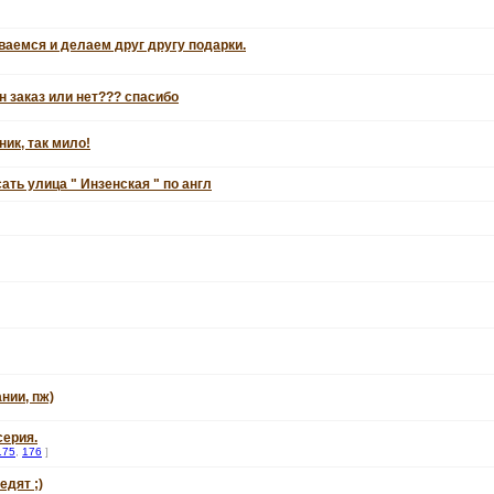
аемся и делаем друг другу подарки.
н заказ или нет??? спасибо
ик, так мило!
ать улица " Инзенская " по англ
нии, пж)
серия.
175
,
176
]
едят ;)