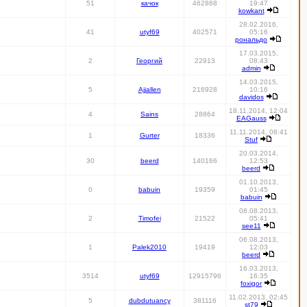
51
качок
462868
19:47
kowkant
28.02.2016,
41
utyf69
402571
05:16
рональдо
17.03.2015,
2
Георгий
22913
08:43
admin
14.03.2015,
5
Ajjallen
216928
10:16
davidos
18.11.2014, 12:04
4
Sains
28864
EAGauss
11.11.2014, 08:41
1
Gurter
18336
Stuf
20.03.2014,
30
beerd
140166
12:53
beerd
01.10.2013,
0
babuin
19359
01:45
babuin
08.08.2013,
2
Timofei
21522
05:41
see11
06.08.2013,
1
Palek2010
19419
12:03
beerd
16.03.2013,
3514
utyf69
12915796
16:35
foxigor
11.02.2013, 02:45
5
dubdutuancy
381116
st79