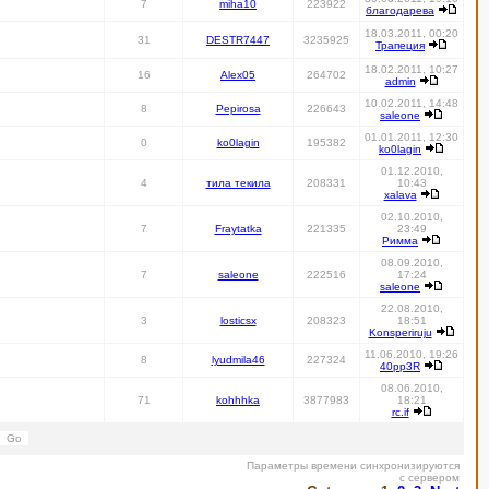
7
miha10
223922
благодарева
18.03.2011, 00:20
31
DESTR7447
3235925
Трапеция
18.02.2011, 10:27
16
Alex05
264702
admin
10.02.2011, 14:48
8
Pepirosa
226643
saleone
01.01.2011, 12:30
0
ko0lagin
195382
ko0lagin
01.12.2010,
4
тила текила
208331
10:43
xalava
02.10.2010,
7
Fraytatka
221335
23:49
Римма
08.09.2010,
7
saleone
222516
17:24
saleone
22.08.2010,
3
losticsx
208323
18:51
Konsperiruju
11.06.2010, 19:26
8
lyudmila46
227324
40pp3R
08.06.2010,
71
kohhhka
3877983
18:21
rc.if
Параметры времени синхронизируются
с сервером