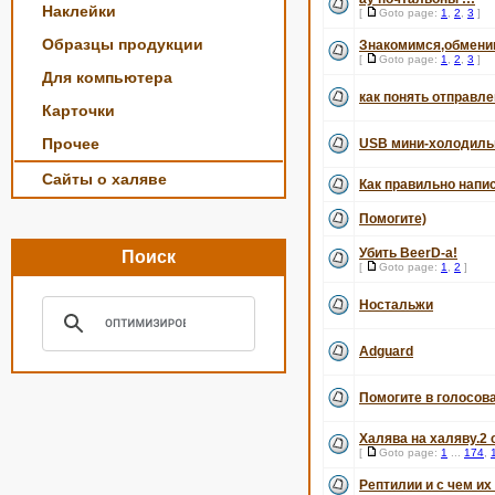
Наклейки
[
Goto page:
1
,
2
,
3
]
Образцы продукции
Знакомимся,обменив
[
Goto page:
1
,
2
,
3
]
Для компьютера
как понять отправле
Карточки
Прочее
USB мини-холодильн
Сайты о халяве
Как правильно напис
Помогите)
Убить BeerD-а!
Поиск
[
Goto page:
1
,
2
]
Ностальжи
Adguard
Помогите в голосова
Халява на халяву.2 
[
Goto page:
1
...
174
,
Рептилии и с чем их 