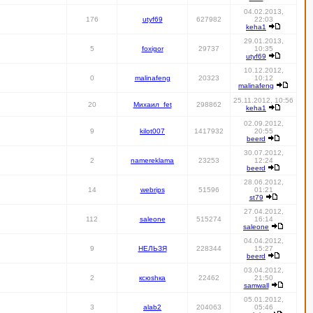
04.02.2013,
176
utyf69
627982
22:03
keha1
29.01.2013,
5
foxigor
29737
10:35
utyf69
10.12.2012,
0
malinafeng
20323
10:12
malinafeng
25.11.2012, 10:56
20
Михаил_fet
298862
keha1
02.09.2012,
9
kilot007
1417932
20:55
beerd
30.07.2012,
2
namereklama
23253
12:24
beerd
28.06.2012,
14
webrips
51596
01:21
st79
27.04.2012,
112
saleone
515274
16:14
saleone
04.04.2012,
9
НЕЛЬЗЯ
228344
15:27
beerd
03.04.2012,
2
ксюshка
22462
21:50
samwall
05.01.2012,
3
alab2
204063
05:46