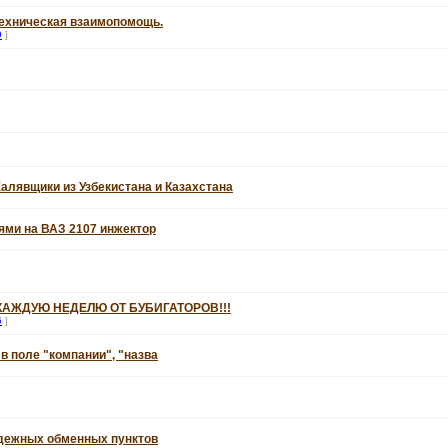
техническая взаимопомощь.
9
]
алявщики из Узбекистана и Казахстана
ями на ВАЗ 2107 инжектор
КАЖДУЮ НЕДЕЛЮ ОТ БУБИГАТОРОВ!!!
6
]
 в поле "компании", "назва
адежных обменных пунктов