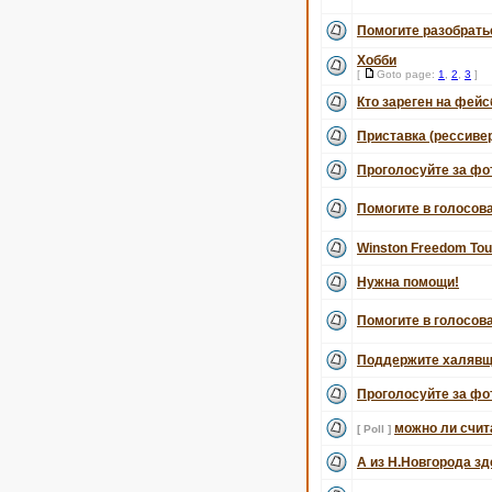
Помогите разобрать
Хобби
[
Goto page:
1
,
2
,
3
]
Кто зареген на фей
Приставка (рессивер
Проголосуйте за фот
Помогите в голосов
Winston Freedom Tou
Нужна помощи!
Помогите в голосов
Поддержите халявщи
Проголосуйте за фот
можно ли счит
[ Poll ]
А из Н.Новгорода зд