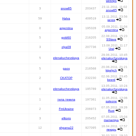
webrips
23.11.2011, 11:02
3
snow85
203437
snow85
13.11.2011, 23:56
59
Halva
409519
качок
05.09.2011, 11:04
0
argentina
195328
argentina
22.08.2011, 15:23
5
gold60
216205
SSlava
13.08.2011, 11:17
3
olya09
207736
Ural
29.06.2011, 10:45
5
elenakuchevskaya
214533
elenakuchevskaya
20.06.2011, 21:21
5
gaos
216568
kipelych
02.06.2011, 23:45
2
CKATOP
232230
beerd
13.05.2011, 10:24
0
elenakuchevskaya
195789
elenakuchevskaya
11.05.2011, 12:06
1
тила текила
197361
saleone
07.05.2011, 19:26
2
FmUkraine
206973
Rust
07.05.2011, 15:04
3
elltorro
205452
mamamiya
18.04.2011, 17:57
12
shpana22
927095
пекарь
30.03.2011, 19:10