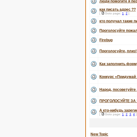
люди помогите я пе
как писать адрес ??
[
Goto page:
1
,
2
]
кто получал такие 
Проголосуйте пожал
Firebug
Проголосуйте, плиз!
Как заполнить форм
Конкурс «Придумай 
Народ, посоветуйте 
ПРОГОЛОСУЙТЕ ЗА 
А кто-нибудь зареги
[
Goto page:
1
,
2
,
3
,
4
]
New Topic