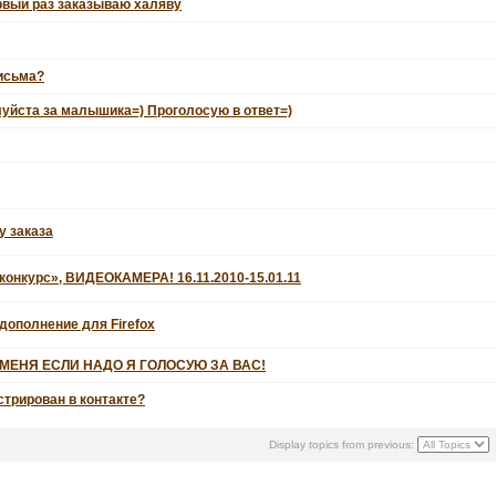
рвый раз заказываю халяву
письма?
уйста за малышика=) Проголосую в ответ=)
у заказа
конкурс», ВИДЕОКАМЕРА! 16.11.2010-15.01.11
дополнение для Firefox
МЕНЯ ЕСЛИ НАДО Я ГОЛОСУЮ ЗА ВАС!
стрирован в контакте?
Display topics from previous: