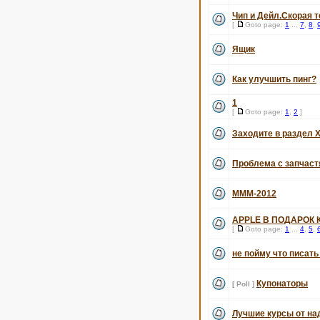
Чип и Дейл.Скорая 
[
Goto page:
1
...
7
,
8
,
Ящик
Как улучшить пинг?
1
[
Goto page:
1
,
2
]
Заходите в раздел Х
Проблема с запчаст
МММ-2012
APPLE В ПОДАРОК 
[
Goto page:
1
...
4
,
5
,
не пойму что писать
Купонаторы
[ Poll ]
Лучшие курсы от н