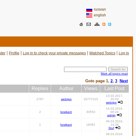
russian
english
|
|
|
|
ster
Profile
Log in to check your private messages
Watched Topics
Log in
Mark all topics read
Goto page
1
,
2
,
3
Next
Replies
Author
Views
Last Post
13.03.2017,
2787
webrips
16777215
20:03
webrips
14.03.2016,
2
kowkant
30553
00:24
admin
09.03.2016,
1
kowkant
18391
14:28
Stuf
08.03.2016,