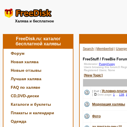
Халява и бесплатное
FreeDisk.ru: каталог
бесплатной халявы
Search
|
Memberlist
|
Usergr
Форум
FreeStuff / FreeBie Foru
Новая халява
Moderator:
PussyVussy
Users browsing this forum:0 Reg
Новые отзывы
Registered Users: None
[New Topic]
Лучшая халява
FAQ по халяве
Условно-платн
[ Poll ]
[
Goto page:
1
...
138
,
CD,DVD-диски
Каталоги и буклеты
Модерация халявы
Плакаты и календари
Фото
Одежда
ау почтальоны !!!