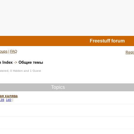
Freestuff forum
oups
|
FAQ
Regi
m Index
->
Общие темы
istered, 0 Hidden and 1 Guest
Topics
ая халява
139
,
140
]