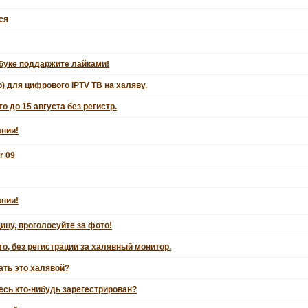
ся
сбуке поддаржите лайками!
) для цифрового IPTV ТВ на халяву.
о до 15 августа без регистр.
ании!
r 09
ании!
цу, проголосуйте за фото!
о, без регистрации за халявный монитор.
ать это халявой?
есь кто-нибудь зарегестрирован?