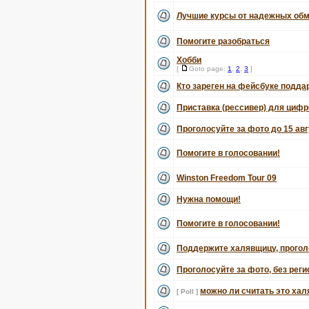
Лучшие курсы от надежных обм
Помогите разобраться
Хобби
[
Goto page:
1
,
2
,
3
]
Кто зареген на фейсбуке подда
Приставка (рессивер) для цифро
Проголосуйте за фото до 15 авг
Помогите в голосовании!
Winston Freedom Tour 09
Нужна помощи!
Помогите в голосовании!
Поддержите халявщицу, прогол
Проголосуйте за фото, без рег
можно ли считать это хал
[ Poll ]