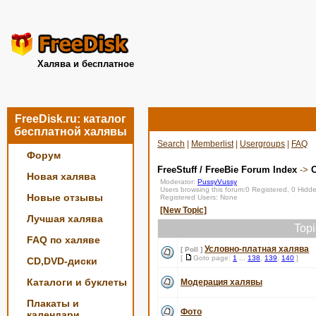
Халява и бесплатное
FreeDisk.ru: каталог
бесплатной халявы
Search
|
Memberlist
|
Usergroups
|
FAQ
Форум
FreeStuff / FreeBie Forum Index
->
Новая халява
Moderator:
PussyVussy
Users browsing this forum:0 Registered, 0 Hid
Новые отзывы
Registered Users: None
[New Topic]
Лучшая халява
Top
FAQ по халяве
Условно-платная халява
[ Poll ]
[
Goto page:
1
...
138
,
139
,
140
]
CD,DVD-диски
Каталоги и буклеты
Модерация халявы
Плакаты и
Фото
календари