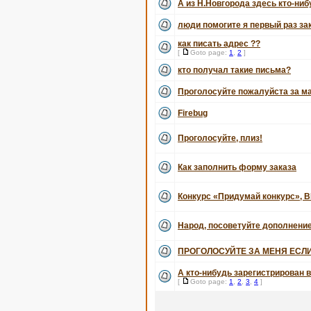
А из Н.Новгорода здесь кто-ни
люди помогите я первый раз з
как писать адрес ??
[
Goto page:
1
,
2
]
кто получал такие письма?
Проголосуйте пожалуйста за м
Firebug
Проголосуйте, плиз!
Как заполнить форму заказа
Конкурс «Придумай конкурс», В
Народ, посоветуйте дополнение
ПРОГОЛОСУЙТЕ ЗА МЕНЯ ЕСЛИ
А кто-нибудь зарегистрирован в
[
Goto page:
1
,
2
,
3
,
4
]