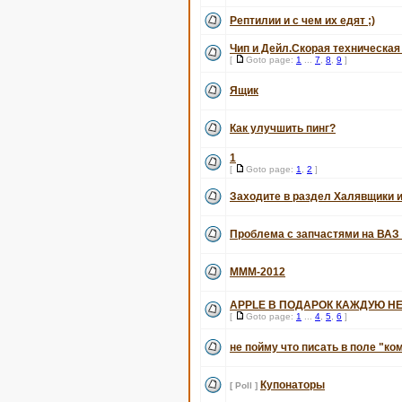
Рептилии и с чем их едят ;)
Чип и Дейл.Скорая техническа
[
Goto page:
1
...
7
,
8
,
9
]
Ящик
Как улучшить пинг?
1
[
Goto page:
1
,
2
]
Заходите в раздел Халявщики и
Проблема с запчастями на ВАЗ
МММ-2012
APPLE В ПОДАРОК КАЖДУЮ НЕ
[
Goto page:
1
...
4
,
5
,
6
]
не пойму что писать в поле "ко
Купонаторы
[ Poll ]