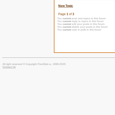
New Topic
Page
1
of
3
You
cannot
post new topics in this forum
You
cannot
reply to topics in this forum
You
cannot
edit your posts in this forum
You
cannot
delete your posts in this forum
You
cannot
vote in polls in this forum
All right reserved © Copyright FreeDisk.ru, 1999-2026
Contact Us