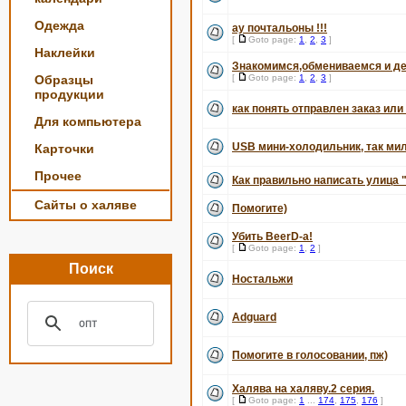
Одежда
ау почтальоны !!!
[
Goto page:
1
,
2
,
3
]
Наклейки
Знакомимся,обмениваемся и де
Образцы
[
Goto page:
1
,
2
,
3
]
продукции
как понять отправлен заказ или
Для компьютера
USB мини-холодильник, так мил
Карточки
Прочее
Как правильно написать улица "
Сайты о халяве
Помогите)
Убить BeerD-а!
[
Goto page:
1
,
2
]
Поиск
Ностальжи
Adguard
Помогите в голосовании, пж)
Халява на халяву.2 серия.
[
Goto page:
1
...
174
,
175
,
176
]