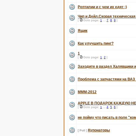
Рептилии и с чем их едят ;)
Чип и Дейл.Скорая техническа
[
Goto page:
1
...
7
,
8
,
9
]
Ящик
Как улучшить пинг?
1
[
Goto page:
1
,
2
]
Заходите в раздел Халявщики и
Проблема с запчастями на ВАЗ
МММ-2012
APPLE В ПОДАРОК КАЖДУЮ НЕ
[
Goto page:
1
...
4
,
5
,
6
]
не пойму что писать в поле "ко
Купонаторы
[ Poll ]