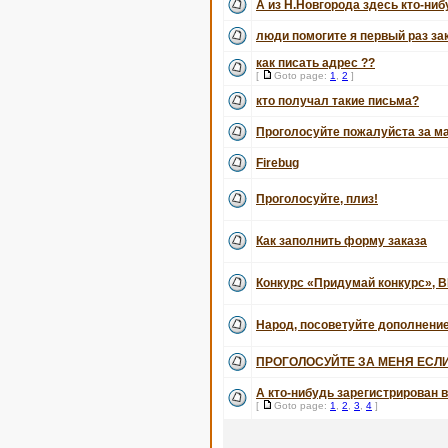
А из Н.Новгорода здесь кто-ни
люди помогите я первый раз з
как писать адрес ??
[
Goto page:
1
,
2
]
кто получал такие письма?
Проголосуйте пожалуйста за м
Firebug
Проголосуйте, плиз!
Как заполнить форму заказа
Конкурс «Придумай конкурс», В
Народ, посоветуйте дополнение
ПРОГОЛОСУЙТЕ ЗА МЕНЯ ЕСЛИ
А кто-нибудь зарегистрирован в
[
Goto page:
1
,
2
,
3
,
4
]