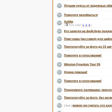
Лучшие курсы от надежных обм
Помогите разобраться
Хобби
[
Goto page:
1
,
2
,
3
]
Кто зареген на фейсбуке подда
Приставка (рессивер) для цифро
Проголосуйте за фото до 15 авг
Помогите в голосовании!
Winston Freedom Tour 09
Нужна помощи!
Помогите в голосовании!
Поддержите халявщицу, прогол
Проголосуйте за фото, без рег
можно ли считать это хал
[ Poll ]