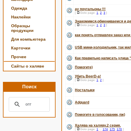
Одежда
ау почтальоны !!!
[
Goto page:
1
,
2
,
3
]
Наклейки
Знакомимся,обмениваемся и де
Образцы
[
Goto page:
1
,
2
,
3
]
продукции
как понять отправлен заказ или
Для компьютера
USB мини-холодильник, так мил
Карточки
Прочее
Как правильно написать улица "
Сайты о халяве
Помогите)
Убить BeerD-а!
[
Goto page:
1
,
2
]
Поиск
Ностальжи
Adguard
Помогите в голосовании, пж)
Халява на халяву.2 серия.
[
Goto page:
1
...
174
,
175
,
176
]