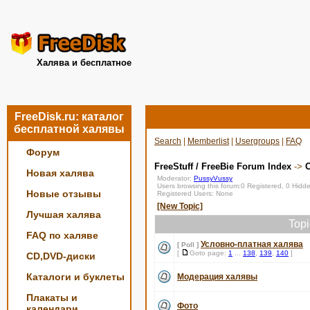
Халява и бесплатное
FreeDisk.ru: каталог
бесплатной халявы
Search
|
Memberlist
|
Usergroups
|
FAQ
Форум
FreeStuff / FreeBie Forum Index
->
Новая халява
Moderator:
PussyVussy
Users browsing this forum:0 Registered, 0 Hid
Новые отзывы
Registered Users: None
[New Topic]
Лучшая халява
Top
FAQ по халяве
Условно-платная халява
[ Poll ]
[
Goto page:
1
...
138
,
139
,
140
]
CD,DVD-диски
Каталоги и буклеты
Модерация халявы
Плакаты и
Фото
календари