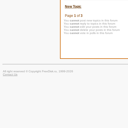
New Topic
Page
1
of
3
You
cannot
post new topics in this forum
You
cannot
reply to topics in this forum
You
cannot
edit your posts in this forum
You
cannot
delete your posts in this forum
You
cannot
vote in polls in this forum
All right reserved © Copyright FreeDisk.ru, 1999-2026
Contact Us