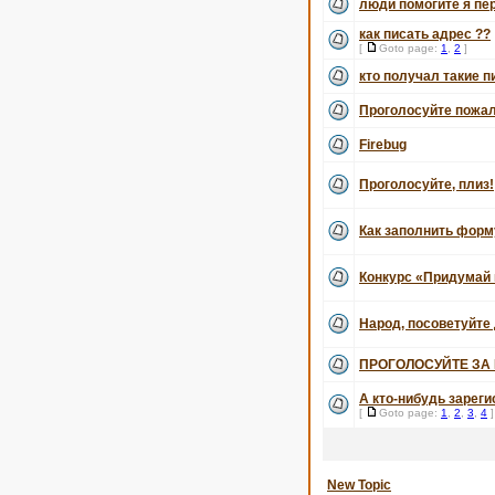
люди помогите я пе
как писать адрес ??
[
Goto page:
1
,
2
]
кто получал такие 
Проголосуйте пожал
Firebug
Проголосуйте, плиз!
Как заполнить форм
Конкурс «Придумай 
Народ, посоветуйте 
ПРОГОЛОСУЙТЕ ЗА 
А кто-нибудь зареги
[
Goto page:
1
,
2
,
3
,
4
]
New Topic