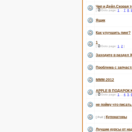
Чип и Дейл.Скорая 
[
Goto page:
1
...
7
,
8
,
Ящик
Как улучшить пинг?
1
[
Goto page:
1
,
2
]
Заходите в раздел Х
Проблема с запчаст
МММ-2012
APPLE В ПОДАРОК 
[
Goto page:
1
...
4
,
5
,
не пойму что писать
Купонаторы
[ Poll ]
Лучшие курсы от н