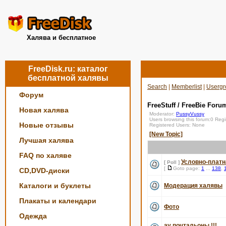
Халява и бесплатное
FreeDisk.ru: каталог
бесплатной халявы
Search
|
Memberlist
|
Usergr
Форум
FreeStuff / FreeBie Foru
Новая халява
Moderator:
PussyVussy
Users browsing this forum:0 Reg
Новые отзывы
Registered Users: None
[New Topic]
Лучшая халява
FAQ по халяве
Условно-платн
[ Poll ]
[
Goto page:
1
...
138
,
CD,DVD-диски
Каталоги и буклеты
Модерация халявы
Плакаты и календари
Фото
Одежда
ау почтальоны !!!