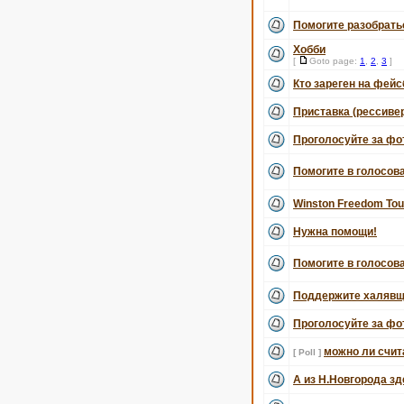
Помогите разобрать
Хобби
[
Goto page:
1
,
2
,
3
]
Кто зареген на фей
Приставка (рессивер
Проголосуйте за фот
Помогите в голосов
Winston Freedom Tou
Нужна помощи!
Помогите в голосов
Поддержите халявщи
Проголосуйте за фот
можно ли счит
[ Poll ]
А из Н.Новгорода зд