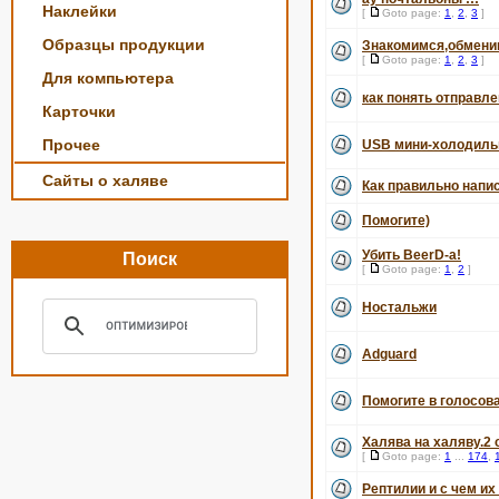
Наклейки
[
Goto page:
1
,
2
,
3
]
Образцы продукции
Знакомимся,обменив
[
Goto page:
1
,
2
,
3
]
Для компьютера
как понять отправле
Карточки
Прочее
USB мини-холодильн
Сайты о халяве
Как правильно напис
Помогите)
Убить BeerD-а!
Поиск
[
Goto page:
1
,
2
]
Ностальжи
Adguard
Помогите в голосова
Халява на халяву.2 
[
Goto page:
1
...
174
,
Рептилии и с чем их 