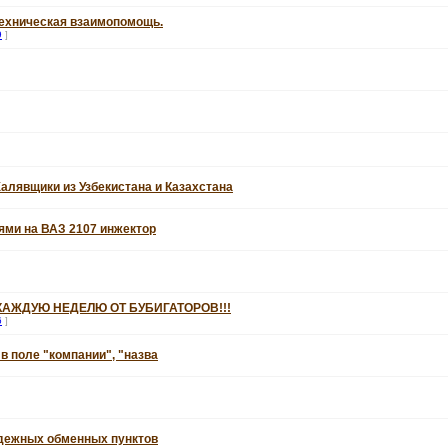
техническая взаимопомощь.
9
]
алявщики из Узбекистана и Казахстана
ями на ВАЗ 2107 инжектор
КАЖДУЮ НЕДЕЛЮ ОТ БУБИГАТОРОВ!!!
6
]
 в поле "компании", "назва
адежных обменных пунктов