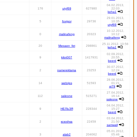
04.02.2013,
176
utyf69
627980
22:03
keha1
29.01.2013,
5
foxigor
29736
10:35
utyf69
10.12.2012,
0
malinafeng
20323
10:12
malinafeng
25.11.2012, 10:56
20
Михаил_fet
298861
keha1
02.09.2012,
9
kilot007
1417931
20:55
beerd
30.07.2012,
2
namereklama
23253
12:24
beerd
28.06.2012,
14
webrips
51593
01:21
st79
27.04.2012,
112
saleone
515271
16:14
saleone
04.04.2012,
9
НЕЛЬЗЯ
228344
15:27
beerd
03.04.2012,
2
ксюshка
22459
21:50
samwall
05.01.2012,
3
alab2
204062
05:46