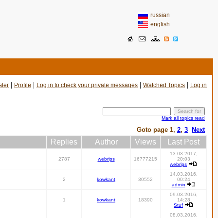
russian
english
|
|
|
|
ster
Profile
Log in to check your private messages
Watched Topics
Log in
Mark all topics read
Goto page
1
,
2
,
3
Next
Replies
Author
Views
Last Post
13.03.2017,
2787
webrips
16777215
20:03
webrips
14.03.2016,
2
kowkant
30552
00:24
admin
09.03.2016,
1
kowkant
18390
14:28
Stuf
08.03.2016,