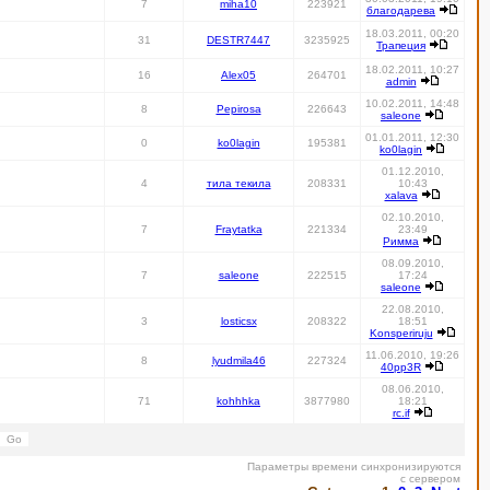
7
miha10
223921
благодарева
18.03.2011, 00:20
31
DESTR7447
3235925
Трапеция
18.02.2011, 10:27
16
Alex05
264701
admin
10.02.2011, 14:48
8
Pepirosa
226643
saleone
01.01.2011, 12:30
0
ko0lagin
195381
ko0lagin
01.12.2010,
4
тила текила
208331
10:43
xalava
02.10.2010,
7
Fraytatka
221334
23:49
Римма
08.09.2010,
7
saleone
222515
17:24
saleone
22.08.2010,
3
losticsx
208322
18:51
Konsperiruju
11.06.2010, 19:26
8
lyudmila46
227324
40pp3R
08.06.2010,
71
kohhhka
3877980
18:21
rc.if
Параметры времени синхронизируются
с сервером