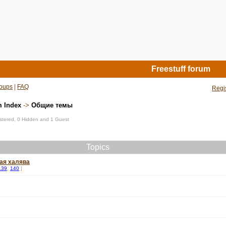
Freestuff forum
oups
|
FAQ
Regi
m Index
->
Общие темы
istered, 0 Hidden and 1 Guest
Topics
ая халява
139
,
140
]