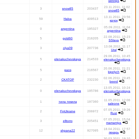
webrips
23.11.2011, 11:02
3
snow85
203437
snow85
13.11.2011, 23:56
59
Halva
409513
качок
05.09.2011, 11:04
0
argentina
195327
argentina
22.08.2011, 15:23
5
gold60
216205
SSlava
13.08.2011, 11:17
3
olya09
207736
Ural
29.06.2011, 10:45
5
elenakuchevskaya
214533
elenakuchevskaya
20.06.2011, 21:21
5
gaos
216567
kipelych
02.06.2011, 23:45
2
CKATOP
232230
beerd
13.05.2011, 10:24
0
elenakuchevskaya
195786
elenakuchevskaya
11.05.2011, 12:06
1
тила текила
197360
saleone
07.05.2011, 19:26
2
FmUkraine
206972
Rust
07.05.2011, 15:04
3
elltorro
205451
mamamiya
18.04.2011, 17:57
12
shpana22
927095
пекарь
30.03.2011, 19:10