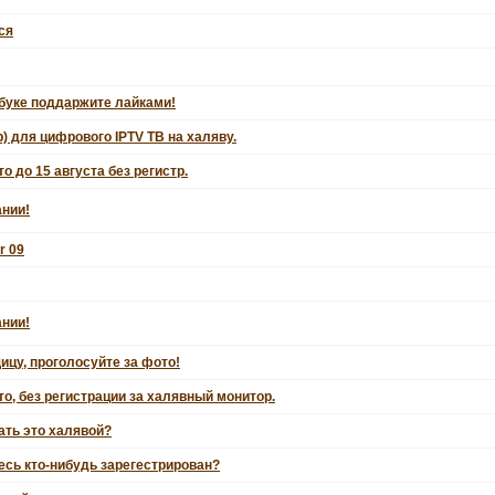
ся
сбуке поддаржите лайками!
) для цифрового IPTV ТВ на халяву.
о до 15 августа без регистр.
ании!
r 09
ании!
цу, проголосуйте за фото!
о, без регистрации за халявный монитор.
ать это халявой?
есь кто-нибудь зарегестрирован?