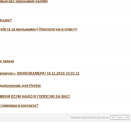
рвый раз заказываю халяву
письма?
уйста за малышика=) Проголосую в ответ=)
у заказа
конкурс», ВИДЕОКАМЕРА! 16.11.2010-15.01.11
дополнение для Firefox
МЕНЯ ЕСЛИ НАДО Я ГОЛОСУЮ ЗА ВАС!
стрирован в контакте?
Display topics from previous: