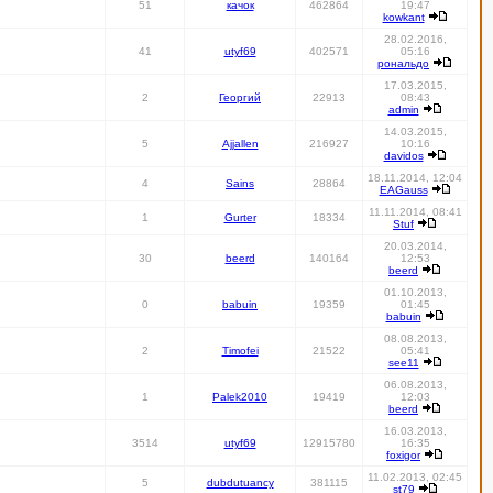
51
качок
462864
19:47
kowkant
28.02.2016,
41
utyf69
402571
05:16
рональдо
17.03.2015,
2
Георгий
22913
08:43
admin
14.03.2015,
5
Ajjallen
216927
10:16
davidos
18.11.2014, 12:04
4
Sains
28864
EAGauss
11.11.2014, 08:41
1
Gurter
18334
Stuf
20.03.2014,
30
beerd
140164
12:53
beerd
01.10.2013,
0
babuin
19359
01:45
babuin
08.08.2013,
2
Timofei
21522
05:41
see11
06.08.2013,
1
Palek2010
19419
12:03
beerd
16.03.2013,
3514
utyf69
12915780
16:35
foxigor
11.02.2013, 02:45
5
dubdutuancy
381115
st79