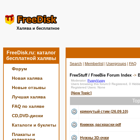
Халява и бесплатное
FreeDisk.ru: каталог
бесплатной халявы
Search
|
Memberlist
|
Usergroups
|
FAQ
Форум
FreeStuff / FreeBie Forum Index
->
Новая халява
Moderator:
PussyVussy
Users browsing this forum:0 Registered, 0 Hid
Новые отзывы
Registered Users: None
[New Topic]
Лучшая халява
Top
FAQ по халяве
крякнутый стим (26.09.10)
CD,DVD-диски
Каталоги и буклеты
Книжки, раскраски pdf
Плакаты и
Нужны 3D-очки
календари