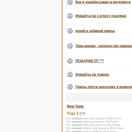
Как я зарабатываю в интернете
Инвайты на Lockerz (халява)
играй и забирай призы
Taba-мания - количество призов
ПОДАРКИ ОТ ***
Инвайты на локерс
Призы почти нахаляву в конку
New Topic
Page
1
of
1
You
cannot
post new topics in this forum
You
cannot
reply to topics in this forum
You
cannot
edit your posts in this forum
You
cannot
delete your posts in this forum
You
cannot
vote in polls in this forum