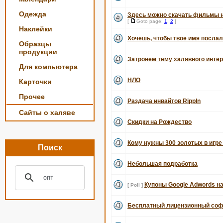
Одежда
Здесь можно скачать фильмы 
[
Goto page:
1
,
2
]
Наклейки
Хочешь, чтобы твое имя послал
Образцы
продукции
Затронем тему халявного интерне
Для компьютера
НЛО
Карточки
Прочее
Раздача инвайтов RippIn
Сайты о халяве
Скидки на Рождество
Кому нужны 300 золотых в игре
Поиск
Небольшая подработка
Купоны Google Adwords на 
[ Poll ]
Бесплатный лицензионный соф