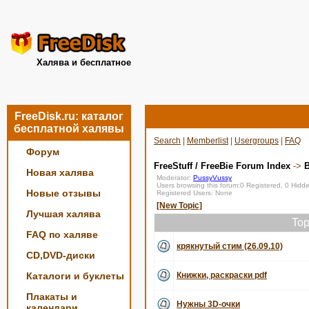
Халява и бесплатное
FreeDisk.ru: каталог
бесплатной халявы
Search
|
Memberlist
|
Usergroups
|
FAQ
Форум
FreeStuff / FreeBie Forum Index
->
Новая халява
Moderator:
PussyVussy
Users browsing this forum:0 Registered, 0 Hid
Новые отзывы
Registered Users: None
[New Topic]
Лучшая халява
Top
FAQ по халяве
крякнутый стим (26.09.10)
CD,DVD-диски
Каталоги и буклеты
Книжки, раскраски pdf
Плакаты и
Нужны 3D-очки
календари