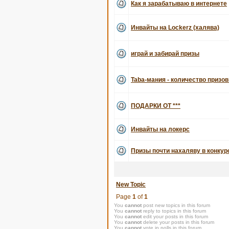
Как я зарабатываю в интернете
Инвайты на Lockerz (халява)
играй и забирай призы
Taba-мания - количество призов
ПОДАРКИ ОТ ***
Инвайты на локерс
Призы почти нахаляву в конку
New Topic
Page
1
of
1
You
cannot
post new topics in this forum
You
cannot
reply to topics in this forum
You
cannot
edit your posts in this forum
You
cannot
delete your posts in this forum
You
cannot
vote in polls in this forum