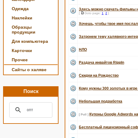
Одежда
Здесь можно скачать фильмы 
[
Goto page:
1
,
2
]
Наклейки
Хочешь, чтобы твое имя послал
Образцы
продукции
Затронем тему халявного интерне
Для компьютера
НЛО
Карточки
Прочее
Раздача инвайтов RippIn
Сайты о халяве
Скидки на Рождество
Кому нужны 300 золотых в игре
Поиск
Небольшая подработка
Купоны Google Adwords на 
[ Poll ]
Бесплатный лицензионный соф