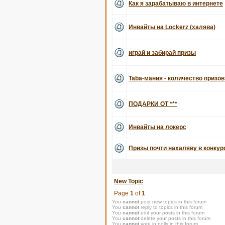
Как я зарабатываю в интернете
Инвайты на Lockerz (халява)
играй и забирай призы
Taba-мания - количество призов
ПОДАРКИ ОТ ***
Инвайты на локерс
Призы почти нахаляву в конку
New Topic
Page
1
of
1
You
cannot
post new topics in this forum
You
cannot
reply to topics in this forum
You
cannot
edit your posts in this forum
You
cannot
delete your posts in this forum
You
cannot
vote in polls in this forum