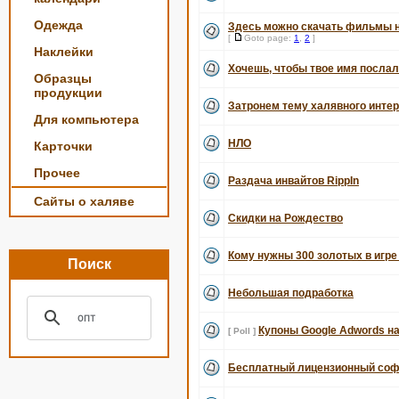
Одежда
Здесь можно скачать фильмы 
[
Goto page:
1
,
2
]
Наклейки
Хочешь, чтобы твое имя послал
Образцы
продукции
Затронем тему халявного интерне
Для компьютера
НЛО
Карточки
Прочее
Раздача инвайтов RippIn
Сайты о халяве
Скидки на Рождество
Кому нужны 300 золотых в игре
Поиск
Небольшая подработка
Купоны Google Adwords на 
[ Poll ]
Бесплатный лицензионный соф