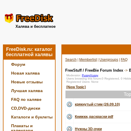
Халява и бесплатное
FreeDisk.ru: каталог
бесплатной халявы
Search
|
Memberlist
|
Usergroups
|
FAQ
Форум
FreeStuff / FreeBie Forum Index
->
Новая халява
Moderator:
PussyVussy
Users browsing this forum:0 Registered, 0 Hid
Новые отзывы
Registered Users: None
[New Topic]
Лучшая халява
Top
FAQ по халяве
крякнутый стим (26.09.10)
CD,DVD-диски
Каталоги и буклеты
Книжки, раскраски pdf
Плакаты и
Нужны 3D-очки
календари