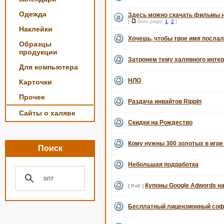
Одежда
Здесь можно скачать фильмы 
[
Goto page:
1
,
2
]
Наклейки
Хочешь, чтобы твое имя послал
Образцы
продукции
Затронем тему халявного интерне
Для компьютера
НЛО
Карточки
Прочее
Раздача инвайтов RippIn
Сайты о халяве
Скидки на Рождество
Кому нужны 300 золотых в игре
Поиск
Небольшая подработка
Купоны Google Adwords на 
[ Poll ]
Бесплатный лицензионный соф