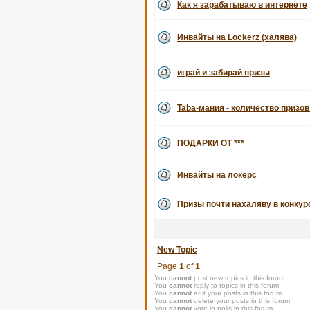
Как я зарабатываю в интернете
Инвайты на Lockerz (халява)
играй и забирай призы
Taba-мания - количество призов
ПОДАРКИ ОТ ***
Инвайты на локерс
Призы почти нахаляву в конку
New Topic
Page
1
of
1
You
cannot
post new topics in this forum
You
cannot
reply to topics in this forum
You
cannot
edit your posts in this forum
You
cannot
delete your posts in this forum
You
cannot
vote in polls in this forum