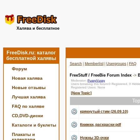
Халява и бесплатное
FreeDisk.ru: каталог
бесплатной халявы
Search
|
Memberlist
|
Usergroups
|
FAQ
Форум
FreeStuff / FreeBie Forum Index
->
Новая халява
Moderator:
PussyVussy
Users browsing this forum:0 Registered, 0 Hid
Новые отзывы
Registered Users: None
[New Topic]
Лучшая халява
Top
FAQ по халяве
крякнутый стим (26.09.10)
CD,DVD-диски
Каталоги и буклеты
Книжки, раскраски pdf
Плакаты и
Нужны 3D-очки
календари