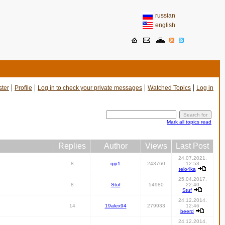
russian
english
|
|
|
|
ster
Profile
Log in to check your private messages
Watched Topics
Log in
Mark all topics read
Replies
Author
Views
Last Post
24.07.2021,
8
qip1
243760
12:53
telo4ka
25.04.2017,
8
Stuf
54980
22:40
Stuf
24.12.2014,
14
19alex94
279933
12:46
beerd
24.12.2014,