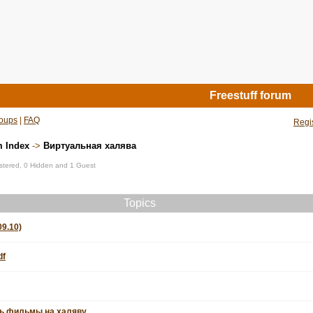
Freestuff forum
oups
|
FAQ
Regi
m Index
->
Виртуальная халява
istered, 0 Hidden and 1 Guest
Topics
09.10)
df
ть фильмы на халяву