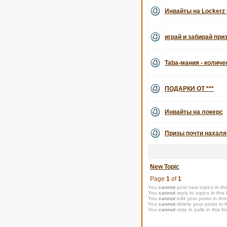
Инвайты на Lockerz 
играй и забирай при
Taba-мания - количе
ПОДАРКИ ОТ ***
Инвайты на локерс
Призы почти нахаля
New Topic
Page
1
of
1
You
cannot
post new topics in thi
You
cannot
reply to topics in this
You
cannot
edit your posts in thi
You
cannot
delete your posts in t
You
cannot
vote in polls in this f