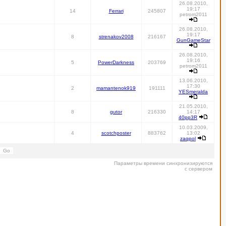
26.08.2010,
19:17
14
Ferrari
245807
petrom2011
26.08.2010,
19:17
8
strenakov2008
216167
GunGameStar
26.08.2010,
19:16
5
PowerDarkness
203769
petrom2011
13.06.2010,
17:30
2
mamantenok919
191111
YESmeralda
21.05.2010,
8
gutor
216330
14:17
40pp3R
10.03.2009,
4
scotchposter
883762
13:02
zaqpol
Параметры времени синхронизируются
с сервером