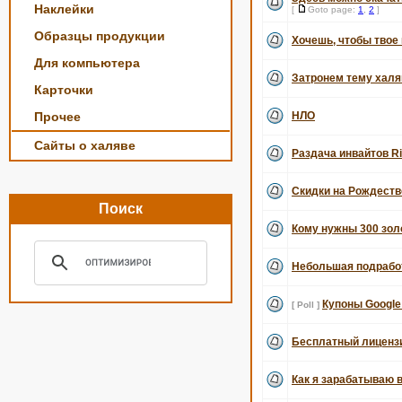
Наклейки
[
Goto page:
1
,
2
]
Образцы продукции
Хочешь, чтобы твое
Для компьютера
Затронем тему халявн
Карточки
Прочее
НЛО
Сайты о халяве
Раздача инвайтов Ri
Скидки на Рождеств
Поиск
Кому нужны 300 золо
Небольшая подрабо
Купоны Google 
[ Poll ]
Бесплатный лиценз
Как я зарабатываю 