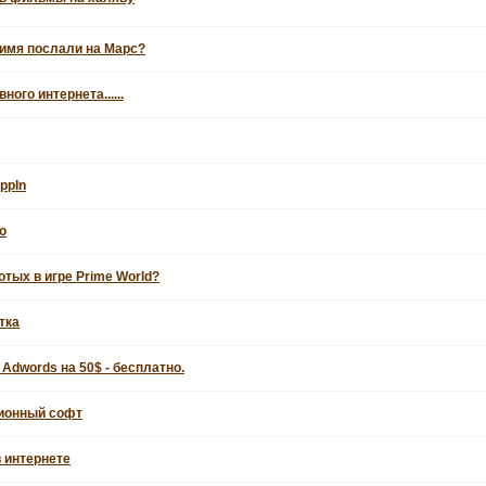
 имя послали на Марс?
ого интернета......
ppIn
о
тых в игре Prime World?
тка
Adwords на 50$ - бесплатно.
ионный софт
в интернете