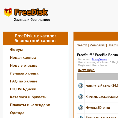
Халява и бесплатное
FreeDisk.ru: каталог
бесплатной халявы
Search
|
Memberlist
|
Usergr
Форум
FreeStuff / FreeBie Foru
Новая халява
Moderator:
PussyVussy
Users browsing this forum:0 Reg
Новые отзывы
Registered Users: None
[New Topic]
Лучшая халява
FAQ по халяве
крякнутый стим (26.
CD,DVD-диски
Каталоги и буклеты
Книжки, раскраски p
Плакаты и календари
Нужны 3D-очки
Одежда
Здесь можно скача