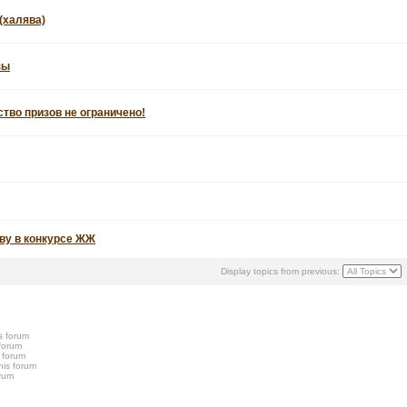
(халява)
зы
ство призов не ограничено!
ву в конкурсе ЖЖ
Display topics from previous:
s forum
 forum
s forum
his forum
orum