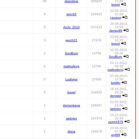
39
sbandera
365925
12:45
beerd
03.09.2013,
9
rem-83
226923
12:28
тасюня
26.08.2013,
5
Archi_2010
207413
15:55
Jamez99
23.06.2013,
3
perch22
27478
12:33
beerd
12.05.2013,
1
SoulBurn
13758
08:16
SoulBurn
24.12.2012,
2
malinafeng
14780
09:33
malinafeng
07.09.2012,
5
Ludivine
27696
17:59
lutsifer
18.10.2011,
5
bagel
204952
05:29
deniskit
21.02.2011,
1
4ernenkaya
188087
12:58
webrips
15.12.2010,
1
webrips
187579
16:33
zzzrrr1979
23.09.2010,
1
disna
185678
07:52
utyf69