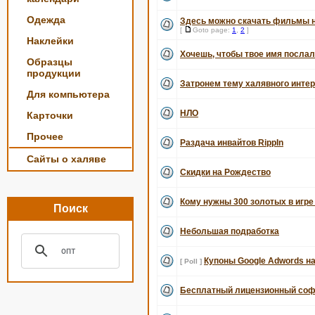
Одежда
Здесь можно скачать фильмы 
[
Goto page:
1
,
2
]
Наклейки
Хочешь, чтобы твое имя послал
Образцы
продукции
Затронем тему халявного интерне
Для компьютера
НЛО
Карточки
Прочее
Раздача инвайтов RippIn
Сайты о халяве
Скидки на Рождество
Кому нужны 300 золотых в игре
Поиск
Небольшая подработка
Купоны Google Adwords на 
[ Poll ]
Бесплатный лицензионный соф