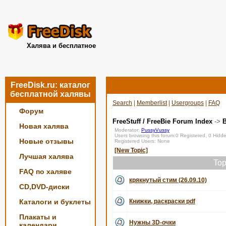
Халява и бесплатное
FreeDisk.ru: каталог
бесплатной халявы
Search
|
Memberlist
|
Usergroups
|
FAQ
Форум
FreeStuff / FreeBie Forum Index
->
Новая халява
Moderator:
PussyVussy
Users browsing this forum:0 Registered, 0 Hid
Новые отзывы
Registered Users: None
[New Topic]
Лучшая халява
Top
FAQ по халяве
крякнутый стим (26.09.10)
CD,DVD-диски
Каталоги и буклеты
Книжки, раскраски pdf
Плакаты и
Нужны 3D-очки
календари