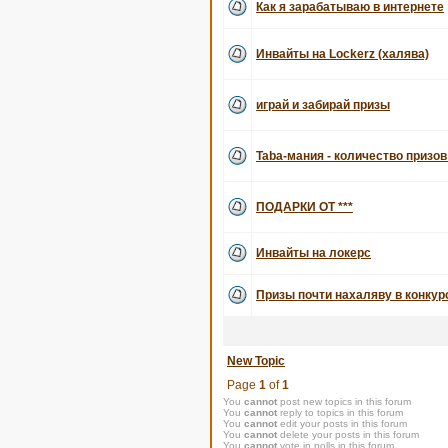
Как я зарабатываю в интернете
Инвайты на Lockerz (халява)
играй и забирай призы
Taba-мания - количество призов
ПОДАРКИ ОТ ***
Инвайты на локерс
Призы почти нахаляву в конку
New Topic
Page
1
of
1
You
cannot
post new topics in this forum
You
cannot
reply to topics in this forum
You
cannot
edit your posts in this forum
You
cannot
delete your posts in this forum
You
cannot
vote in polls in this forum