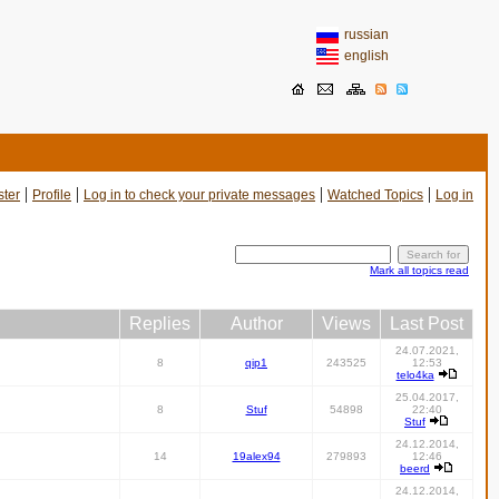
russian
english
|
|
|
|
ster
Profile
Log in to check your private messages
Watched Topics
Log in
Mark all topics read
Replies
Author
Views
Last Post
24.07.2021,
8
qip1
243525
12:53
telo4ka
25.04.2017,
8
Stuf
54898
22:40
Stuf
24.12.2014,
14
19alex94
279893
12:46
beerd
24.12.2014,