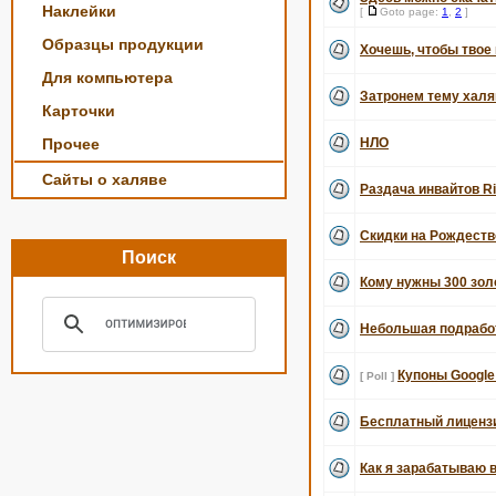
Наклейки
[
Goto page:
1
,
2
]
Образцы продукции
Хочешь, чтобы твое
Для компьютера
Затронем тему халявн
Карточки
Прочее
НЛО
Сайты о халяве
Раздача инвайтов Ri
Скидки на Рождеств
Поиск
Кому нужны 300 золо
Небольшая подрабо
Купоны Google 
[ Poll ]
Бесплатный лиценз
Как я зарабатываю 