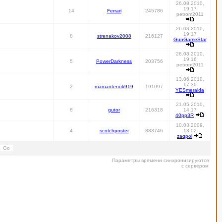
26.08.2010,
19:17
14
Ferrari
245786
petrom2011
26.08.2010,
19:17
8
strenakov2008
216127
GunGameStar
26.08.2010,
19:16
5
PowerDarkness
203756
petrom2011
13.06.2010,
17:30
2
mamantenok919
191097
YESmeralda
21.05.2010,
8
gutor
216318
14:17
40pp3R
10.03.2009,
4
scotchposter
883746
13:02
zaqpol
Параметры времени синхронизируются
с сервером