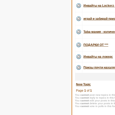
Инвайты на Lockerz 
играй и забирай при
Taba-мания - количе
ПОДАРКИ ОТ ***
Инвайты на локерс
Призы почти нахаля
New Topic
Page
1
of
1
You
cannot
post new topics in thi
You
cannot
reply to topics in this
You
cannot
edit your posts in thi
You
cannot
delete your posts in t
You
cannot
vote in polls in this f