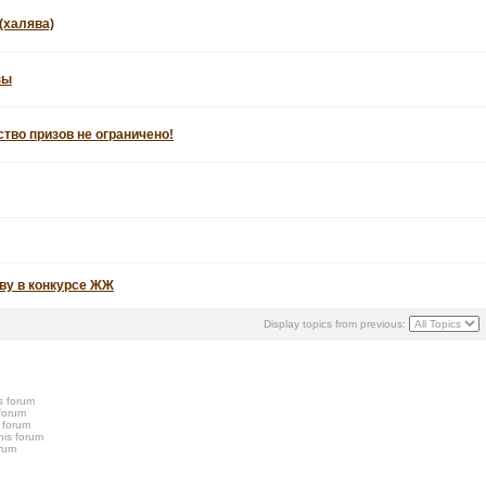
(халява)
зы
ство призов не ограничено!
ву в конкурсе ЖЖ
Display topics from previous:
s forum
 forum
s forum
his forum
orum