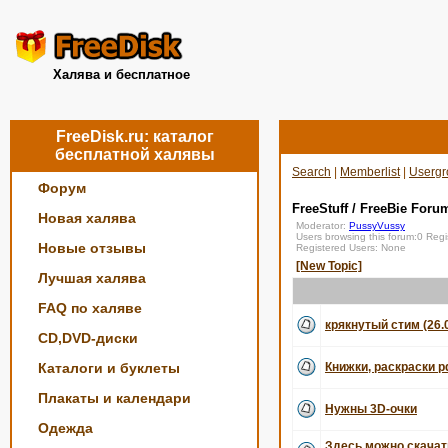
Халява и бесплатное
FreeDisk.ru: каталог
бесплатной халявы
Search
|
Memberlist
|
Usergr
Форум
FreeStuff / FreeBie Foru
Новая халява
Moderator:
PussyVussy
Users browsing this forum:0 Reg
Новые отзывы
Registered Users: None
[New Topic]
Лучшая халява
FAQ по халяве
крякнутый стим (26.
CD,DVD-диски
Каталоги и буклеты
Книжки, раскраски p
Плакаты и календари
Нужны 3D-очки
Одежда
Здесь можно скача