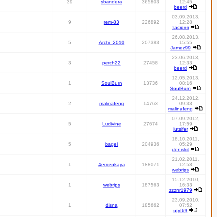
39
sbandera
365803
12:45
beerd
03.09.2013,
9
rem-83
226892
12:28
тасюня
26.08.2013,
5
Archi_2010
207383
15:55
Jamez99
23.06.2013,
3
perch22
27458
12:33
beerd
12.05.2013,
1
SoulBurn
13736
08:16
SoulBurn
24.12.2012,
2
malinafeng
14763
09:33
malinafeng
07.09.2012,
5
Ludivine
27674
17:59
lutsifer
18.10.2011,
5
bagel
204936
05:29
deniskit
21.02.2011,
1
4ernenkaya
188071
12:58
webrips
15.12.2010,
1
webrips
187563
16:33
zzzrrr1979
23.09.2010,
1
disna
185662
07:52
utyf69