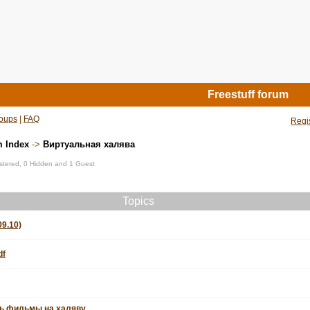
Freestuff forum
oups
|
FAQ
Regi
m Index
->
Виртуальная халява
istered, 0 Hidden and 1 Guest
Topics
09.10)
df
ть фильмы на халяву