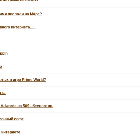
 имя послали на Марс?
ого интернета......
ppIn
о
тых в игре Prime World?
тка
Adwords на 50$ - бесплатно.
ионный софт
в интернете