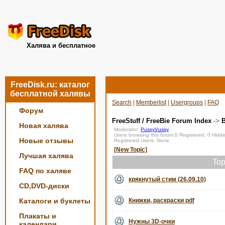
Халява и бесплатное
FreeDisk.ru: каталог
бесплатной халявы
Search
|
Memberlist
|
Usergroups
|
FAQ
Форум
FreeStuff / FreeBie Forum Index
->
Новая халява
Moderator:
PussyVussy
Users browsing this forum:0 Registered, 0 Hid
Новые отзывы
Registered Users: None
[New Topic]
Лучшая халява
Top
FAQ по халяве
крякнутый стим (26.09.10)
CD,DVD-диски
Каталоги и буклеты
Книжки, раскраски pdf
Плакаты и
Нужны 3D-очки
календари