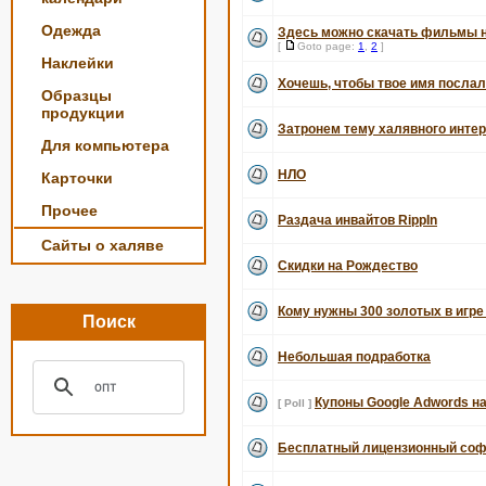
Одежда
Здесь можно скачать фильмы 
[
Goto page:
1
,
2
]
Наклейки
Хочешь, чтобы твое имя послал
Образцы
продукции
Затронем тему халявного интерне
Для компьютера
НЛО
Карточки
Прочее
Раздача инвайтов RippIn
Сайты о халяве
Скидки на Рождество
Кому нужны 300 золотых в игре
Поиск
Небольшая подработка
Купоны Google Adwords на 
[ Poll ]
Бесплатный лицензионный соф