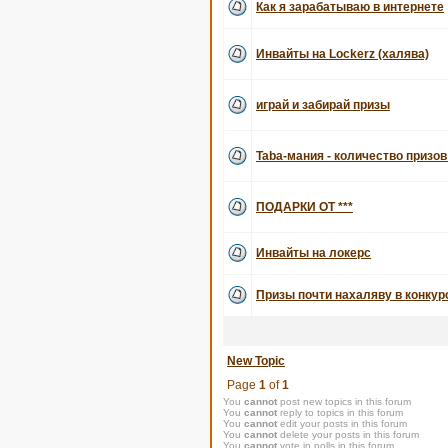
Как я зарабатываю в интернете
Инвайты на Lockerz (халява)
играй и забирай призы
Taba-мания - количество призов
ПОДАРКИ ОТ ***
Инвайты на локерс
Призы почти нахаляву в конку
New Topic
Page
1
of
1
You
cannot
post new topics in this forum
You
cannot
reply to topics in this forum
You
cannot
edit your posts in this forum
You
cannot
delete your posts in this forum
You
cannot
vote in polls in this forum