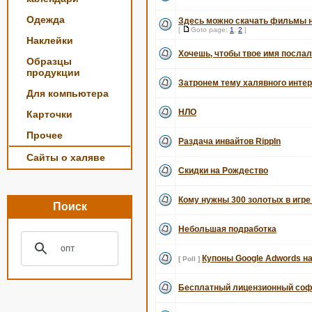
Одежда
Здесь можно скачать фильмы 
[
Goto page:
1
,
2
]
Наклейки
Хочешь, чтобы твое имя послал
Образцы
продукции
Затронем тему халявного интерне
Для компьютера
НЛО
Карточки
Прочее
Раздача инвайтов RippIn
Сайты о халяве
Скидки на Рождество
Кому нужны 300 золотых в игре
Поиск
Небольшая подработка
Купоны Google Adwords на 
[ Poll ]
Бесплатный лицензионный соф