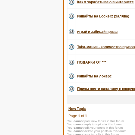
Как я зарабатываю в интернете
Инвайты на Lockerz (халява)
играй и забирай призы
Taba-мания - количество призов
ПОДАРКИ ОТ ***
Инвайты на локерс
Призы почти нахаляву в конку
New Topic
Page
1
of
1
You
cannot
post new topics in this forum
You
cannot
reply to topics in this forum
You
cannot
edit your posts in this forum
You
cannot
delete your posts in this forum
You
cannot
vote in polls in this forum