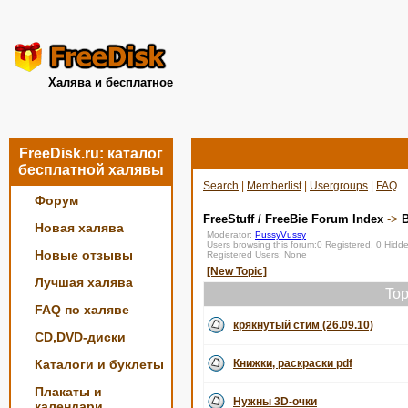
Халява и бесплатное
FreeDisk.ru: каталог
бесплатной халявы
Search
|
Memberlist
|
Usergroups
|
FAQ
Форум
FreeStuff / FreeBie Forum Index
->
Новая халява
Moderator:
PussyVussy
Users browsing this forum:0 Registered, 0 Hid
Новые отзывы
Registered Users: None
[New Topic]
Лучшая халява
Top
FAQ по халяве
крякнутый стим (26.09.10)
CD,DVD-диски
Каталоги и буклеты
Книжки, раскраски pdf
Плакаты и
Нужны 3D-очки
календари