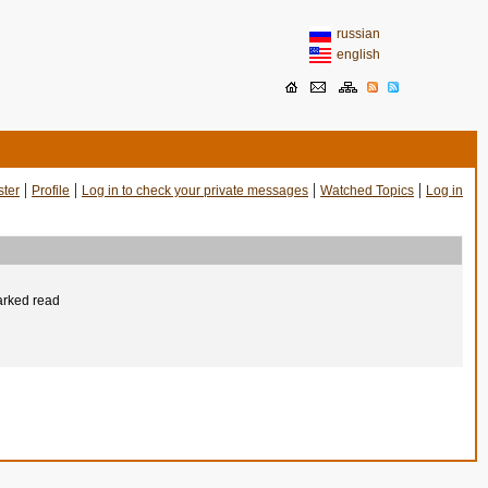
russian
english
|
|
|
|
ster
Profile
Log in to check your private messages
Watched Topics
Log in
arked read