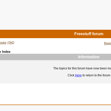
Freestuff forum
oups
|
FAQ
Regi
m Index
Information
The topics for this forum have now been m
Click
Here
to return to the forum