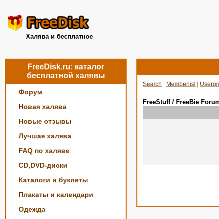
Халява и бесплатное
FreeDisk.ru: каталог
бесплатной халявы
Search
|
Memberlist
|
Usergr
Форум
FreeStuff / FreeBie Foru
Новая халява
Новые отзывы
Лучшая халява
FAQ по халяве
CD,DVD-диски
Каталоги и буклеты
Плакаты и календари
Одежда