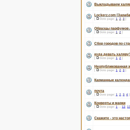
Выкладываем халяв
Lockerz.com [Зараб
[
Goto page:
1
,
2
,
3
]
Образцы парфумов 
[
Goto page:
1
,
2
]
Сбор городов по ст
куда девать халяву
[
Goto page:
1
,
2
]
Неопубликованная х
[
Goto page:
1
,
2
,
3
]
Карманные календа
почта
[
Goto page:
1
,
2
,
3
,
4
]
Конверты и марки
[
Goto page:
1
...
12
,
1
Скажите - это насто