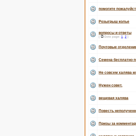
помогите пожалуйс
Розыгрыш колье
вопросы и ответы
[
Goto page:
1
,
2
]
Почтовые отделени
Семена бесплатно п
Не совсем халява и
Нужен совет.
вещевая халява
Повесть неполученн
Призы за комментари