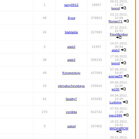
29.01.2013,
1
sany0612
18857
17:20
beerd
23.12.2012,
49
Буня
379823
22:09
Roman71
27.11.2012,
22:57
24
blablabla
317693
FreeMember
14.07.2012,
2
alab2
21557
20:54
alab2
17.06.2012,
38
alab2
358133
18:21
beerd
07.06.2012,
49
Konsperiruju
427063
10:47
анечка55
05.06.2012,
10
elenakuchevskaya
235910
11:35
м100
04.04.2012,
61
fatality7
423283
12:25
Ludivine
07.03.2012,
273
evnikita
912742
17:45
max1996
16.02.2012,
10:41
5
saloel
207802
MADAMROM
29.01.2012,