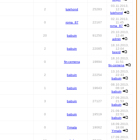
03.11.2013,
2
luiehond
25283
12:33
luiehond
02.11.2013,
0
roma_87
22167
11:45
roma_87
20.10.2013,
20
babuin
91250
12:46
admin
18.10.2013,
2
babuin
22085
12:04
beerd
18.10.2013,
0
fin-cemena
19894
11:51
fin-cemena
13.10.2013,
2
babuin
22254
22:33
babuin
08.10.2013,
1
babuin
19643
06:18
babuin
27.09.2013,
3
babuin
27127
21:53
babuin
21.09.2013,
0
babuin
19519
22:51
babuin
18.09.2013,
0
Yrmala
19062
18:06
Yrmala
17.09.2013,