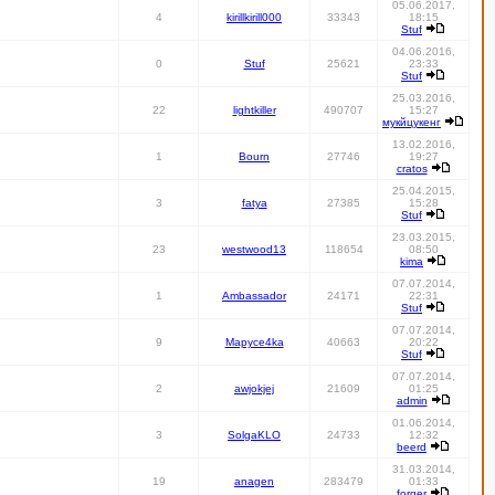
05.06.2017,
4
kirillkirill000
33343
18:15
Stuf
04.06.2016,
0
Stuf
25621
23:33
Stuf
25.03.2016,
22
lightkiller
490707
15:27
мукйцукенг
13.02.2016,
1
Bourn
27746
19:27
cratos
25.04.2015,
3
fatya
27385
15:28
Stuf
23.03.2015,
23
westwood13
118654
08:50
kima
07.07.2014,
1
Ambassador
24171
22:31
Stuf
07.07.2014,
9
Mapyce4ka
40663
20:22
Stuf
07.07.2014,
2
awjokjej
21609
01:25
admin
01.06.2014,
3
SolgaKLO
24733
12:32
beerd
31.03.2014,
19
anagen
283479
01:33
forger