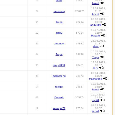
16
ckula
77481
10:25
beerd
12.09.2013,
3
ramdoom
200225
11:21
beerd
02.08.2013,
2
Trupa
22214
13:50
andy456
12.07.2013,
12
alab2
57324
02:40
Mayami
26.06.2013,
8
antonavr
47882
11:37
alton
16.05.2013,
0
Trupa
19696
18:52
Trupa
12.04.2013,
2
Joey2000
20431
18:57
st79
07.04.2013,
6
malinafeng
32473
13:29
malinafeng
12.03.2013,
3
foxigor
24537
15:19
beerd
11.03.2013,
43
Dominik
365874
21:19
utyf69
01.03.2013,
19
serenya71
77524
08:57
keha1