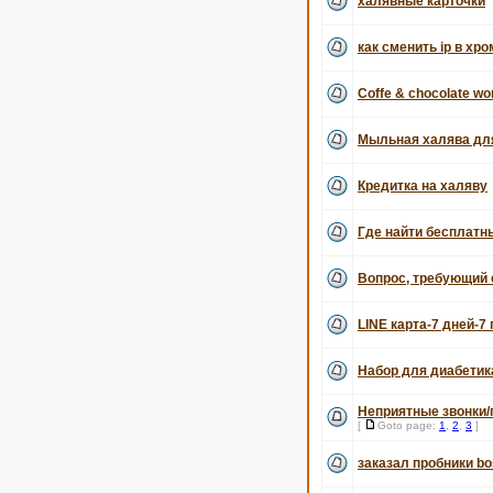
халявные карточки
как сменить ip в хро
Coffe & chocolate wo
Мыльная халява дл
Кредитка на халяву
Где найти бесплатн
Вопрос, требующий 
LINE карта-7 дней-7
Набор для диабетик
Неприятные звонки/
[
Goto page:
1
,
2
,
3
]
заказал пробники b