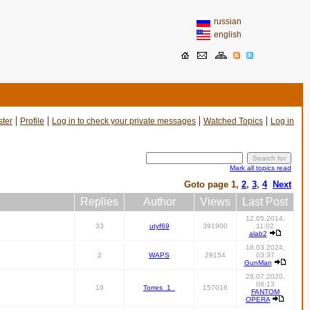
russian
english
|
|
|
|
ster
Profile
Log in to check your private messages
Watched Topics
Log in
Mark all topics read
Goto page
1
,
2
,
3
,
4
Next
Replies
Author
Views
Last Post
12.05.2014,
33
utyf69
391900
11:02
alab2
16.03.2024,
2
WAPS
29154
03:37
GunMan
28.07.2020,
08:13
19
Torres_1_
157016
FANTOM
OPERA