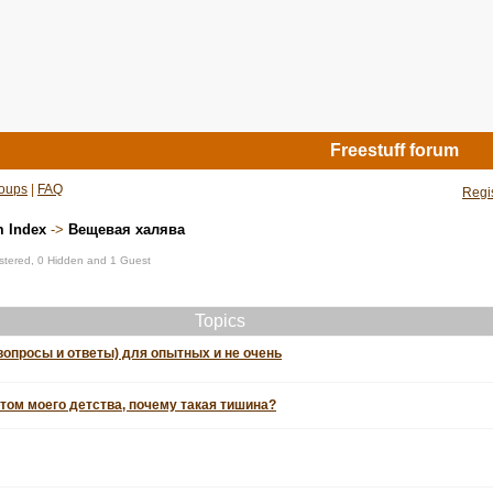
Freestuff forum
oups
|
FAQ
Regi
m Index
->
Вещевая халява
istered, 0 Hidden and 1 Guest
Topics
вопросы и ответы) для опытных и не очень
том моего детства, почему такая тишина?