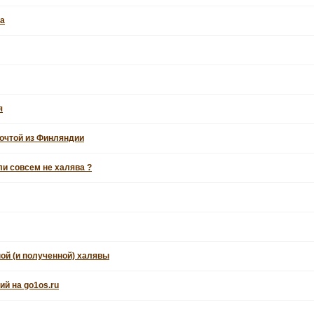
та
я
очтой из Финляндии
ли совсем не халява ?
ой (и полученной) халявы
й на go1os.ru