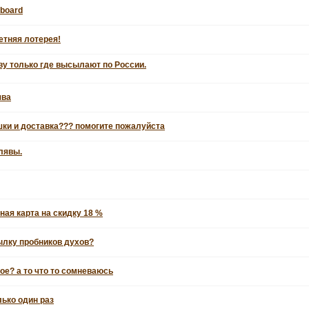
dboard
тняя лотерея!
у только где высылают по России.
ява
ки и доставка??? помогите пожалуйста
лявы.
ная карта на скидку 18 %
сылку пробников духов?
ое? а то что то сомневаюсь
лько один раз