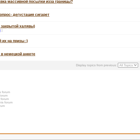
авка массивной посылки изза границы?
опрос- дегустация сигарет
к закрытой халявы)
9
]
их на призы :)
 в немецкой анкете
Display topics from previous:
s forum
 forum
s forum
his forum
orum