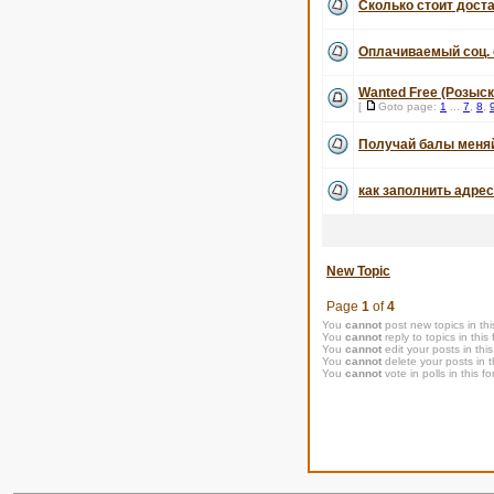
Сколько стоит дост
Оплачиваемый соц. 
Wanted Free (Розыс
[
Goto page:
1
...
7
,
8
,
Получай балы меняй 
как заполнить адрес
New Topic
Page
1
of
4
You
cannot
post new topics in thi
You
cannot
reply to topics in this
You
cannot
edit your posts in thi
You
cannot
delete your posts in t
You
cannot
vote in polls in this f