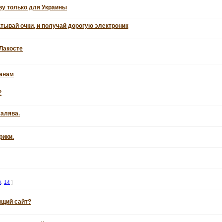
у только для Украины
атывай очки, и получай дорогую электроник
Лакосте
ранам
?
алява.
рики.
3
,
14
]
ящий сайт?