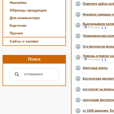
Наклейки
Помогите найти car
Образцы продукции
Novamex хорошая ле
Для компьютера
Выкладываем халяв
Карточки
[
Goto page:
1
,
2
]
Прочее
Периодическая хал
Сайты о халяве
Это бесплатно флеш
Помощь в поиске ха
Поиск
[
Goto page:
1
,
2
]
бонусные карты
Бесплатная дисконт
кто платит за пере
получение бесплатн
от 100$ каждому. То