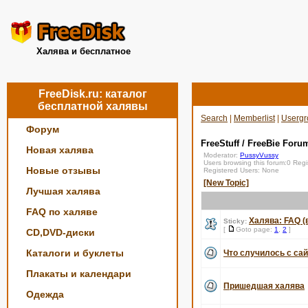
Халява и бесплатное
FreeDisk.ru: каталог
бесплатной халявы
Search
|
Memberlist
|
Usergr
Форум
FreeStuff / FreeBie Foru
Новая халява
Moderator:
PussyVussy
Users browsing this forum:0 Reg
Новые отзывы
Registered Users: None
[New Topic]
Лучшая халява
FAQ по халяве
Халява: FAQ (
Sticky:
[
Goto page:
1
,
2
]
CD,DVD-диски
Каталоги и буклеты
Что случилось с сай
Плакаты и календари
Пришедшая халява
Одежда