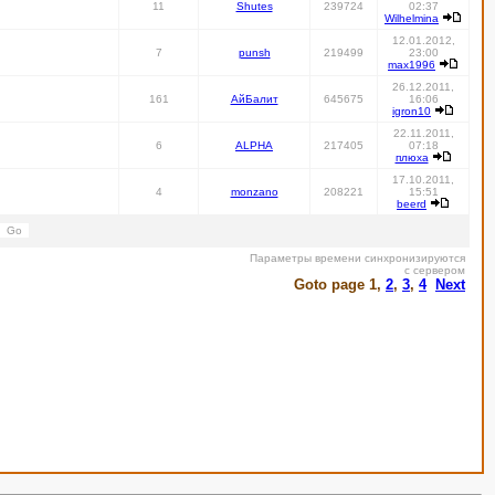
11
Shutes
239724
02:37
Wilhelmina
12.01.2012,
7
punsh
219499
23:00
max1996
26.12.2011,
161
АйБалит
645675
16:06
igron10
22.11.2011,
6
ALPHA
217405
07:18
плюха
17.10.2011,
4
monzano
208221
15:51
beerd
Параметры времени синхронизируются
с сервером
Goto page
1
,
2
,
3
,
4
Next