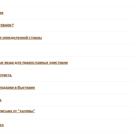
ме
rldwide?
я определенной страны
ые вещи для православных христиани
ответа.
 подарки в Вьетнаме
а
письма от "халявы"
oss