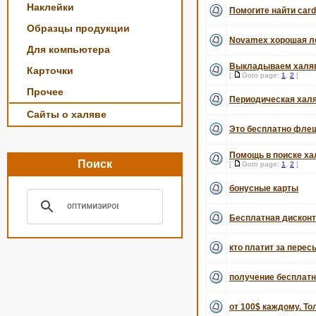
Наклейки
Помогите найти car
Образцы продукции
Novamex хорошая ле
Для компьютера
Выкладываем халяв
Карточки
[
Goto page:
1
,
2
]
Прочее
Периодическая хал
Сайты о халяве
Это бесплатно флеш
Помощь в поиске ха
Поиск
[
Goto page:
1
,
2
]
бонусные карты
Бесплатная дисконт
кто платит за пере
получение бесплатн
от 100$ каждому. То