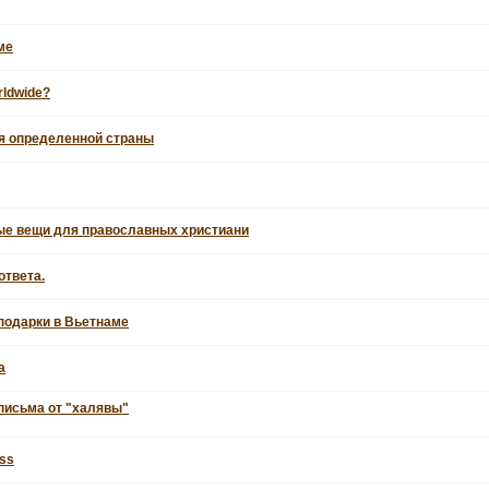
ме
rldwide?
я определенной страны
ые вещи для православных христиани
ответа.
 подарки в Вьетнаме
а
письма от "халявы"
oss