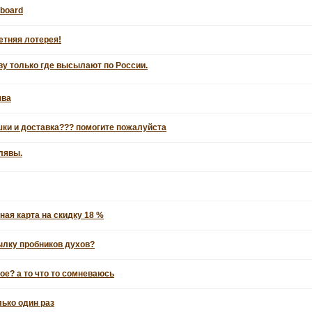
dboard
тняя лотерея!
у только где высылают по России.
ява
ки и доставка??? помогите пожалуйста
лявы.
ная карта на скидку 18 %
сылку пробников духов?
ое? а то что то сомневаюсь
лько один раз