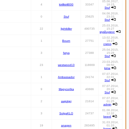
05.06.2017,
4
kirillkirill000
33347
18:15
Stuf
04.06.2016,
0
Stuf
25625
23:33
Stuf
25.03.2016,
22
lightkiller
490735
15:27
мукйцукенг
13.02.2016,
1
Bourn
27751
19:27
cratos
25.04.2015,
3
fatya
27388
15:28
Stuf
23.03.2015,
23
westwood13
118669
08:50
kima
07.07.2014,
1
Ambassador
24174
22:31
Stuf
07.07.2014,
9
Mapyce4ka
40666
20:22
Stuf
07.07.2014,
2
awjokjej
21614
01:25
admin
01.06.2014,
3
SolgaKLO
24737
12:32
beerd
31.03.2014,
19
anagen
283495
01:33
forger