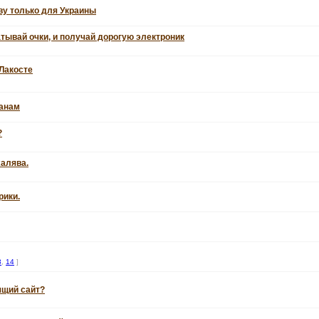
у только для Украины
атывай очки, и получай дорогую электроник
Лакосте
ранам
?
алява.
рики.
3
,
14
]
ящий сайт?