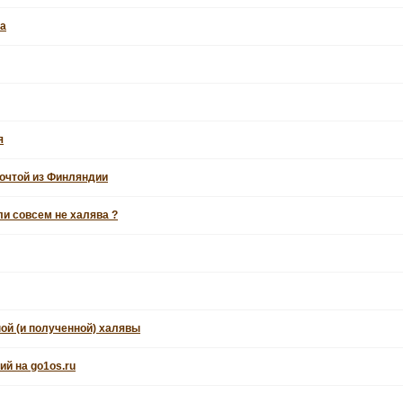
та
я
очтой из Финляндии
ли совсем не халява ?
ой (и полученной) халявы
й на go1os.ru