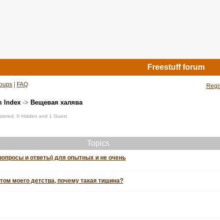
Freestuff forum
oups
|
FAQ
Regi
m Index
->
Вещевая халява
istered, 0 Hidden and 1 Guest
Topics
вопросы и ответы) для опытных и не очень
том моего детства, почему такая тишина?