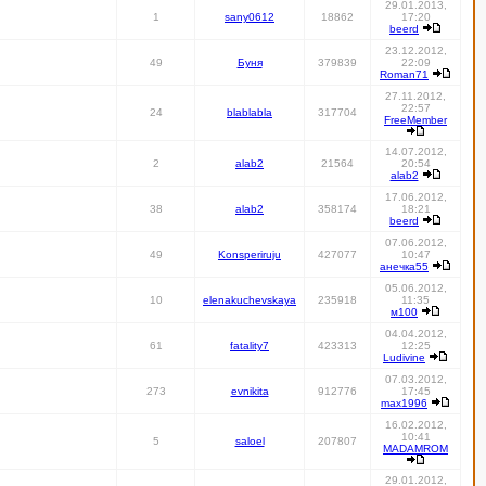
29.01.2013,
1
sany0612
18862
17:20
beerd
23.12.2012,
49
Буня
379839
22:09
Roman71
27.11.2012,
22:57
24
blablabla
317704
FreeMember
14.07.2012,
2
alab2
21564
20:54
alab2
17.06.2012,
38
alab2
358174
18:21
beerd
07.06.2012,
49
Konsperiruju
427077
10:47
анечка55
05.06.2012,
10
elenakuchevskaya
235918
11:35
м100
04.04.2012,
61
fatality7
423313
12:25
Ludivine
07.03.2012,
273
evnikita
912776
17:45
max1996
16.02.2012,
10:41
5
saloel
207807
MADAMROM
29.01.2012,