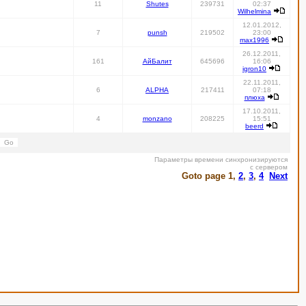
11
Shutes
239731
02:37
Wilhelmina
12.01.2012,
7
punsh
219502
23:00
max1996
26.12.2011,
161
АйБалит
645696
16:06
igron10
22.11.2011,
6
ALPHA
217411
07:18
плюха
17.10.2011,
4
monzano
208225
15:51
beerd
Параметры времени синхронизируются
с сервером
Goto page
1
,
2
,
3
,
4
Next