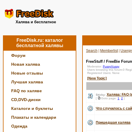
Халява и бесплатное
FreeDisk.ru: каталог
бесплатной халявы
Search
|
Memberlist
|
Usergr
Форум
FreeStuff / FreeBie Foru
Новая халява
Moderator:
PussyVussy
Users browsing this forum:0 Reg
Новые отзывы
Registered Users: None
[New Topic]
Лучшая халява
FAQ по халяве
Халява: FAQ (
Sticky:
[
Goto page:
1
,
2
]
CD,DVD-диски
Каталоги и буклеты
Что случилось с сай
Плакаты и календари
Пришедшая халява
Одежда