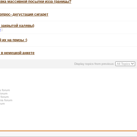
авка массивной посылки изза границы?
опрос- дегустация сигарет
к закрытой халявы)
9
]
их на призы :)
 в немецкой анкете
Display topics from previous:
s forum
 forum
s forum
his forum
orum