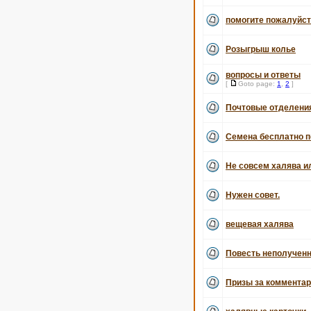
помогите пожалуйс
Розыгрыш колье
вопросы и ответы
[
Goto page:
1
,
2
]
Почтовые отделени
Семена бесплатно п
Не совсем халява и
Нужен совет.
вещевая халява
Повесть неполученн
Призы за комментари