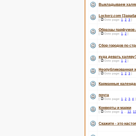
Выкладываем халяв
Lockerz.com [Зараб
[
Goto page:
1
,
2
,
3
]
Образцы парфумов 
[
Goto page:
1
,
2
]
Сбор городов по ст
куда девать халяву
[
Goto page:
1
,
2
]
Неопубликованная х
[
Goto page:
1
,
2
,
3
]
Карманные календа
почта
[
Goto page:
1
,
2
,
3
,
4
]
Конверты и марки
[
Goto page:
1
...
12
,
1
Скажите - это насто