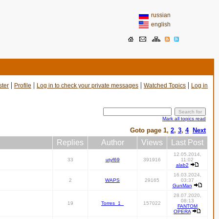
russian
english
|
|
|
|
ster
Profile
Log in to check your private messages
Watched Topics
Log in
Mark all topics read
Goto page
1
,
2
,
3
,
4
Next
Replies
Author
Views
Last Post
12.05.2014,
33
utyf69
391916
11:02
alab2
16.03.2024,
2
WAPS
29165
03:37
GunMan
28.07.2020,
08:13
19
Torres_1_
157022
FANTOM
OPERA