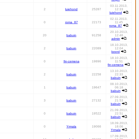
03.11.2013,
2
luiehond
25287
12:33
luiehond
02.11.2013,
0
roma_87
22173
11:45
roma_87
20.10.2013,
20
babuin
91258
12:46
admin
18.10.2013,
2
babuin
22089
12:04
beerd
18.10.2013,
0
fin-cemena
19896
11:51
fin-cemena
13.10.2013,
2
babuin
22258
22:33
babuin
08.10.2013,
1
babuin
19647
06:18
babuin
27.09.2013,
3
babuin
27132
21:53
babuin
21.09.2013,
0
babuin
19522
22:51
babuin
18.09.2013,
0
Yrmala
19066
18:06
Yrmala
17.09.2013,