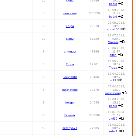
16
ckula
77489
10:25
beerd
12.09.2013,
3
ramdoom
200229
11:21
beerd
02.08.2013,
2
Trupa
22218
13:50
andy456
12.07.2013,
12
alab2
57329
02:40
Mayami
26.06.2013,
8
antonavr
47886
11:37
alton
16.05.2013,
0
Trupa
19701
18:52
Trupa
12.04.2013,
2
Joey2000
20436
18:57
st79
07.04.2013,
6
malinafeng
32478
13:29
malinafeng
12.03.2013,
3
foxigor
24546
15:19
beerd
11.03.2013,
43
Dominik
365896
21:19
utyf69
01.03.2013,
19
serenya71
77535
08:57
keha1