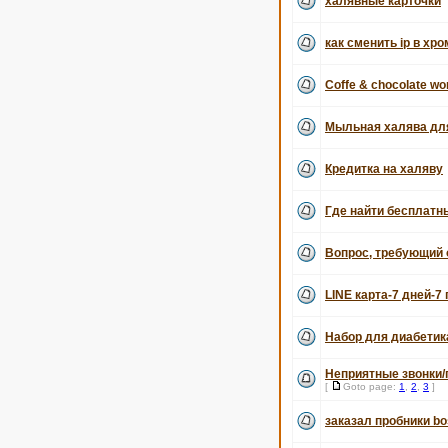
халявные карточки
как сменить ip в хро
Coffe & chocolate wo
Мыльная халява дл
Кредитка на халяву
Где найти бесплатн
Вопрос, требующий 
LINE карта-7 дней-7
Набор для диабетик
Неприятные звонки/
[
Goto page:
1
,
2
,
3
]
заказал пробники b