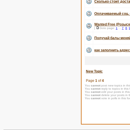
Сколько стоит дост
Оплачиваемый соц. 
Wanted Free (Розыс
[
Goto page:
1
...
7
,
8
,
Получай балы меняй 
как заполнить адрес
New Topic
Page
1
of
4
You
cannot
post new topics in thi
You
cannot
reply to topics in this
You
cannot
edit your posts in thi
You
cannot
delete your posts in t
You
cannot
vote in polls in this f