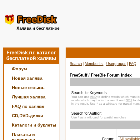
Халява и бесплатное
FreeDisk.ru: каталог
бесплатной халявы
Search
|
Memberlist
|
Usergroups
|
FAQ
Форум
FreeStuff / FreeBie Forum Index
Новая халява
Новые отзывы
Search for Keywords:
Лучшая халява
You can use
AND
to define words which must be
words which may be in the result and
NOT
to de
in the result. Use * as a wildcard for partial mat
FAQ по халяве
Search for Author:
CD,DVD-диски
Use * as a wildcard for partial matches
Каталоги и буклеты
Плакаты и
календари
Forum: