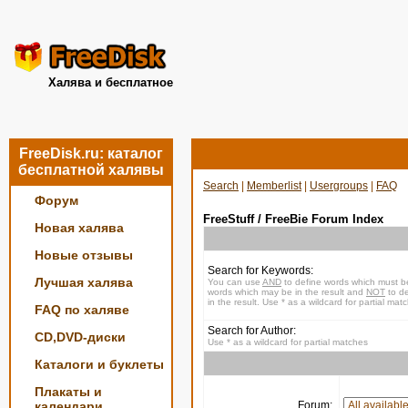
Халява и бесплатное
FreeDisk.ru: каталог
бесплатной халявы
Search
|
Memberlist
|
Usergroups
|
FAQ
Форум
FreeStuff / FreeBie Forum Index
Новая халява
Новые отзывы
Search for Keywords:
Лучшая халява
You can use
AND
to define words which must be
words which may be in the result and
NOT
to de
in the result. Use * as a wildcard for partial mat
FAQ по халяве
Search for Author:
CD,DVD-диски
Use * as a wildcard for partial matches
Каталоги и буклеты
Плакаты и
календари
Forum: