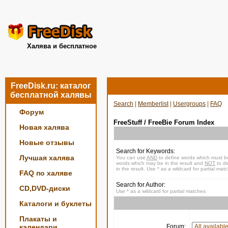
Халява и бесплатное
FreeDisk.ru: каталог
бесплатной халявы
Search
|
Memberlist
|
Usergroups
|
FAQ
Форум
FreeStuff / FreeBie Forum Index
Новая халява
Новые отзывы
Search for Keywords:
Лучшая халява
You can use
AND
to define words which must be
words which may be in the result and
NOT
to de
in the result. Use * as a wildcard for partial mat
FAQ по халяве
Search for Author:
CD,DVD-диски
Use * as a wildcard for partial matches
Каталоги и буклеты
Плакаты и
календари
Forum: