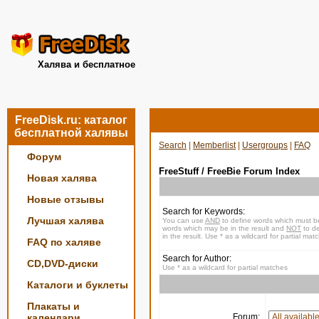
Халява и бесплатное
FreeDisk.ru: каталог
бесплатной халявы
Search
|
Memberlist
|
Usergroups
|
FAQ
Форум
FreeStuff / FreeBie Forum Index
Новая халява
Новые отзывы
Search for Keywords:
Лучшая халява
You can use
AND
to define words which must be
words which may be in the result and
NOT
to de
in the result. Use * as a wildcard for partial mat
FAQ по халяве
Search for Author:
CD,DVD-диски
Use * as a wildcard for partial matches
Каталоги и буклеты
Плакаты и
календари
Forum: