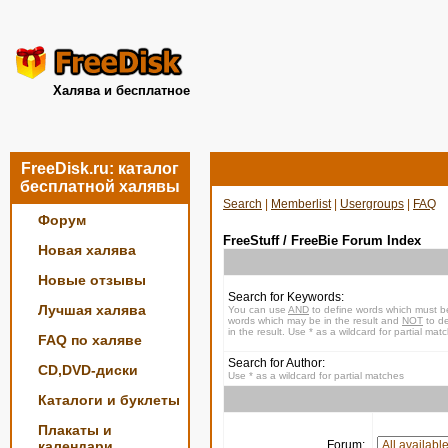
Халява и бесплатное
FreeDisk.ru: каталог
бесплатной халявы
Search
|
Memberlist
|
Usergroups
|
FAQ
Форум
FreeStuff / FreeBie Forum Index
Новая халява
Новые отзывы
Search for Keywords:
Лучшая халява
You can use
AND
to define words which must be
words which may be in the result and
NOT
to de
in the result. Use * as a wildcard for partial mat
FAQ по халяве
Search for Author:
CD,DVD-диски
Use * as a wildcard for partial matches
Каталоги и буклеты
Плакаты и
календари
Forum: