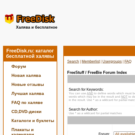
Халява и бесплатное
FreeDisk.ru: каталог
бесплатной халявы
Search
|
Memberlist
|
Usergroups
|
FAQ
Форум
FreeStuff / FreeBie Forum Index
Новая халява
Новые отзывы
Search for Keywords:
Лучшая халява
You can use
AND
to define words which must be
words which may be in the result and
NOT
to de
in the result. Use * as a wildcard for partial mat
FAQ по халяве
Search for Author:
CD,DVD-диски
Use * as a wildcard for partial matches
Каталоги и буклеты
Плакаты и
календари
Forum: