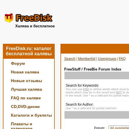
Халява и бесплатное
FreeDisk.ru: каталог
бесплатной халявы
Search
|
Memberlist
|
Usergroups
|
FAQ
Форум
FreeStuff / FreeBie Forum Index
Новая халява
Новые отзывы
Search for Keywords:
Лучшая халява
You can use
AND
to define words which must be
words which may be in the result and
NOT
to de
in the result. Use * as a wildcard for partial mat
FAQ по халяве
Search for Author:
CD,DVD-диски
Use * as a wildcard for partial matches
Каталоги и буклеты
Плакаты и
календари
Forum: