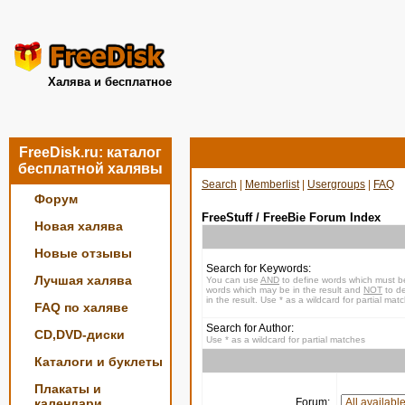
Халява и бесплатное
FreeDisk.ru: каталог
бесплатной халявы
Search
|
Memberlist
|
Usergroups
|
FAQ
Форум
FreeStuff / FreeBie Forum Index
Новая халява
Новые отзывы
Search for Keywords:
Лучшая халява
You can use
AND
to define words which must be
words which may be in the result and
NOT
to de
in the result. Use * as a wildcard for partial mat
FAQ по халяве
Search for Author:
CD,DVD-диски
Use * as a wildcard for partial matches
Каталоги и буклеты
Плакаты и
календари
Forum: