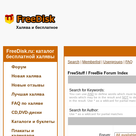
Халява и бесплатное
FreeDisk.ru: каталог
бесплатной халявы
Search
|
Memberlist
|
Usergroups
|
FAQ
Форум
FreeStuff / FreeBie Forum Index
Новая халява
Новые отзывы
Search for Keywords:
Лучшая халява
You can use
AND
to define words which must be
words which may be in the result and
NOT
to de
in the result. Use * as a wildcard for partial mat
FAQ по халяве
Search for Author:
CD,DVD-диски
Use * as a wildcard for partial matches
Каталоги и буклеты
Плакаты и
календари
Forum: