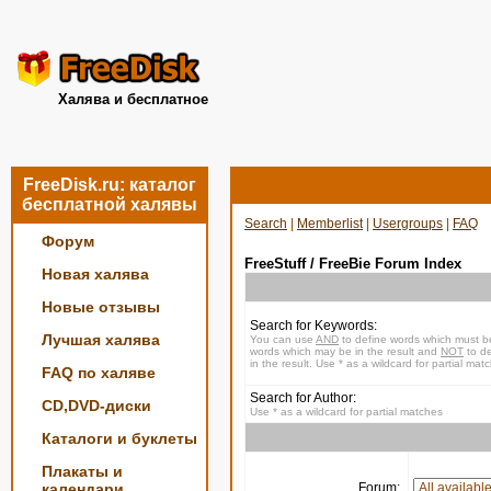
Халява и бесплатное
FreeDisk.ru: каталог
бесплатной халявы
Search
|
Memberlist
|
Usergroups
|
FAQ
Форум
FreeStuff / FreeBie Forum Index
Новая халява
Новые отзывы
Search for Keywords:
Лучшая халява
You can use
AND
to define words which must be
words which may be in the result and
NOT
to de
in the result. Use * as a wildcard for partial mat
FAQ по халяве
Search for Author:
CD,DVD-диски
Use * as a wildcard for partial matches
Каталоги и буклеты
Плакаты и
календари
Forum: