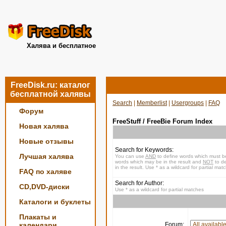
Халява и бесплатное
FreeDisk.ru: каталог
бесплатной халявы
Search
|
Memberlist
|
Usergroups
|
FAQ
Форум
FreeStuff / FreeBie Forum Index
Новая халява
Новые отзывы
Search for Keywords:
Лучшая халява
You can use
AND
to define words which must be
words which may be in the result and
NOT
to de
in the result. Use * as a wildcard for partial mat
FAQ по халяве
Search for Author:
CD,DVD-диски
Use * as a wildcard for partial matches
Каталоги и буклеты
Плакаты и
календари
Forum: