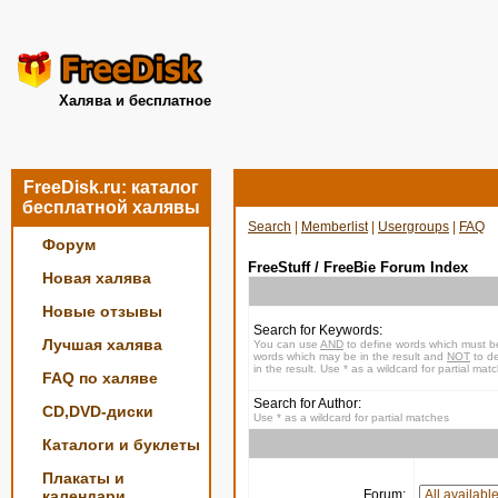
Халява и бесплатное
FreeDisk.ru: каталог
бесплатной халявы
Search
|
Memberlist
|
Usergroups
|
FAQ
Форум
FreeStuff / FreeBie Forum Index
Новая халява
Новые отзывы
Search for Keywords:
Лучшая халява
You can use
AND
to define words which must be
words which may be in the result and
NOT
to de
in the result. Use * as a wildcard for partial mat
FAQ по халяве
Search for Author:
CD,DVD-диски
Use * as a wildcard for partial matches
Каталоги и буклеты
Плакаты и
календари
Forum: