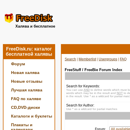
Халява и бесплатное
FreeDisk.ru: каталог
бесплатной халявы
Search
|
Memberlist
|
Usergroups
|
FAQ
Форум
FreeStuff / FreeBie Forum Index
Новая халява
Новые отзывы
Search for Keywords:
Лучшая халява
You can use
AND
to define words which must be
words which may be in the result and
NOT
to de
in the result. Use * as a wildcard for partial mat
FAQ по халяве
Search for Author:
CD,DVD-диски
Use * as a wildcard for partial matches
Каталоги и буклеты
Плакаты и
календари
Forum: