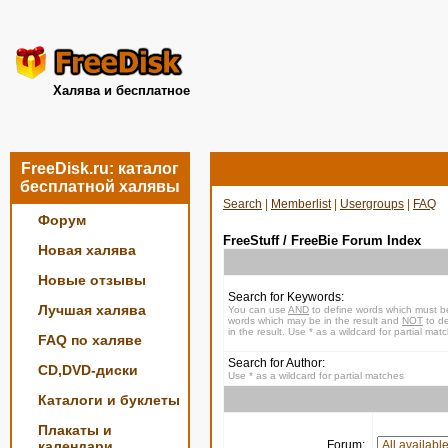
Халява и бесплатное
FreeDisk.ru: каталог
бесплатной халявы
Search
|
Memberlist
|
Usergroups
|
FAQ
Форум
FreeStuff / FreeBie Forum Index
Новая халява
Новые отзывы
Search for Keywords:
Лучшая халява
You can use
AND
to define words which must be
words which may be in the result and
NOT
to de
in the result. Use * as a wildcard for partial mat
FAQ по халяве
Search for Author:
CD,DVD-диски
Use * as a wildcard for partial matches
Каталоги и буклеты
Плакаты и
календари
Forum: