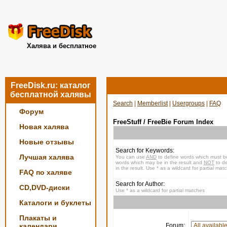
Халява и бесплатное
FreeDisk.ru: каталог
бесплатной халявы
Search
|
Memberlist
|
Usergroups
|
FAQ
Форум
FreeStuff / FreeBie Forum Index
Новая халява
Новые отзывы
Search for Keywords:
Лучшая халява
You can use
AND
to define words which must be
words which may be in the result and
NOT
to de
in the result. Use * as a wildcard for partial mat
FAQ по халяве
Search for Author:
CD,DVD-диски
Use * as a wildcard for partial matches
Каталоги и буклеты
Плакаты и
календари
Forum: