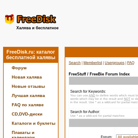
Халява и бесплатное
FreeDisk.ru: каталог
бесплатной халявы
Search
|
Memberlist
|
Usergroups
|
FAQ
Форум
FreeStuff / FreeBie Forum Index
Новая халява
Новые отзывы
Search for Keywords:
Лучшая халява
You can use
AND
to define words which must be
words which may be in the result and
NOT
to de
in the result. Use * as a wildcard for partial mat
FAQ по халяве
Search for Author:
CD,DVD-диски
Use * as a wildcard for partial matches
Каталоги и буклеты
Плакаты и
календари
Forum: