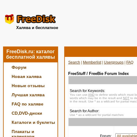
Халява и бесплатное
FreeDisk.ru: каталог
бесплатной халявы
Search
|
Memberlist
|
Usergroups
|
FAQ
Форум
FreeStuff / FreeBie Forum Index
Новая халява
Новые отзывы
Search for Keywords:
Лучшая халява
You can use
AND
to define words which must be
words which may be in the result and
NOT
to de
in the result. Use * as a wildcard for partial mat
FAQ по халяве
Search for Author:
CD,DVD-диски
Use * as a wildcard for partial matches
Каталоги и буклеты
Плакаты и
календари
Forum: